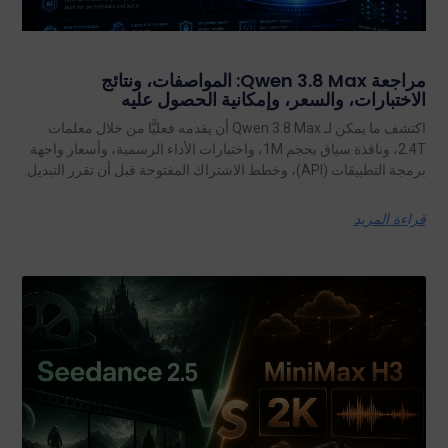
مراجعة Qwen 3.8 Max: المواصفات، ونتائج
الاختبارات، والسعر، وإمكانية الحصول عليه
اكتشف ما يمكن لـ Qwen 3.8 Max أن يقدمه فعليًّا من خلال معلمات
2.4T، ونافذة سياق بحجم 1M، واختبارات الأداء الرسمية، وأسعار واجهة
برمجة التطبيقات (API)، وخطط الاشتراك المفتوحة قبل أن تقرر التبديل.
قراءة المزيد