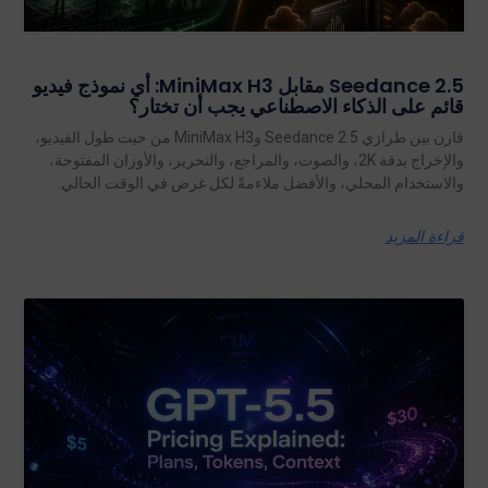
Seedance 2.5 مقابل MiniMax H3: أي نموذج فيديو
قائم على الذكاء الاصطناعي يجب أن تختار؟
قارن بين طرازي Seedance 2.5 وMiniMax H3 من حيث طول الفيديو،
والإخراج بدقة 2K، والصوت، والمراجع، والتحرير، والأوزان المفتوحة،
والاستخدام المحلي، والأفضل ملاءمةً لكل غرض في الوقت الحالي.
قراءة المزيد