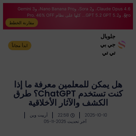
Claude Opus 4.6، وSora 2، وNano Banana Pro، وGemini 3
Pro، وGPT 5.2 GPT 5.2... كلها على نظام Pro. 46% OFF
مقارنة الخطط
جلوبال
جي بي
ابدأ مجاناً
تي تي
هل يمكن للمعلمين معرفة ما إذا
كنت تستخدم ChatGPT؟ طرق
الكشف والآثار الأخلاقية
2025-10-10
22:58
أرييت وين
آخر تحديث 2025-11-05