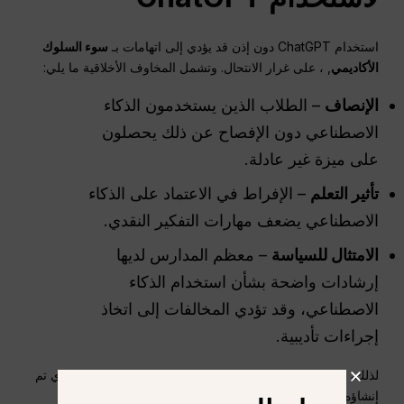
استخدام ChatGPT دون إذن قد يؤدي إلى اتهامات بـ
سوء السلوك
الأكاديمي
, ، على غرار الانتحال. وتشمل المخاوف الأخلاقية ما يلي:
الإنصاف
– الطلاب الذين يستخدمون الذكاء
الاصطناعي دون الإفصاح عن ذلك يحصلون
على ميزة غير عادلة.
تأثير التعلم
– الإفراط في الاعتماد على الذكاء
الاصطناعي يضعف مهارات التفكير النقدي.
الامتثال للسياسة
– معظم المدارس لديها
إرشادات واضحة بشأن استخدام الذكاء
الاصطناعي، وقد تؤدي المخالفات إلى اتخاذ
إجراءات تأديبية.
لذلك، يجب على الطلاب دائمًا النظر في ما إذا كان المحتوى الذي تم
إنشاؤه بواسطة ChatGPT مناسبًا للاستخدام المباشر.