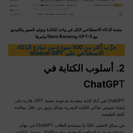
منصة الذكاء الاصطناعي الكل في واحد للكتابة وتوليد الصور والفيديو
مع GPT-5 وNano Banana وغيرها
جرِّب أكثر من 100 نموذج من نماذج الذكاء
الاصطناعي على Global GPT
2. أسلوب الكتابة في
ChatGP
T
ChatGPT هي أداة كتابة متقدمة مدعومة بتقنية GPT، قادرة على
إنشاء نصوص تحاكي الكتابة البشرية بشكل وثيق من خلال معالجة
اللغة الطبيعية.
في سياق التعليم، غالبًا ما يستخدم الطلاب ChatGPT في مهام
مختلفة — شرح المفاهيم المعقدة، وطرح الأفكار، وصقل كتاباتهم،