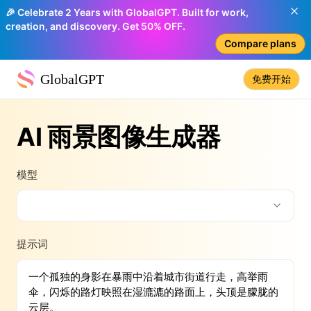
🎉 Celebrate 2 Years with GlobalGPT. Built for work,
creation, and discovery. Get 50% OFF.
Compare plans
GlobalGPT
免费开始
AI 雨景图像生成器
模型
提示词