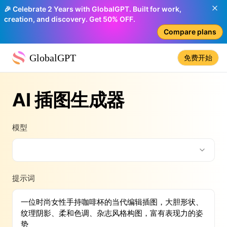
🎉 Celebrate 2 Years with GlobalGPT. Built for work,
creation, and discovery. Get 50% OFF.
Compare plans
GlobalGPT
免费开始
AI 插图生成器
模型
提示词