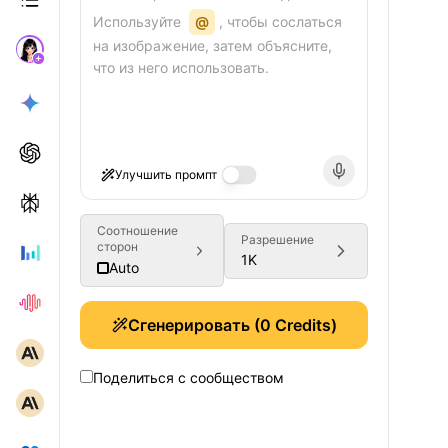
Используйте
@
, чтобы сослаться
на изображение, затем объясните,
что из него использовать.
Улучшить промпт
Соотношение
Разрешение
сторон
1K
Auto
Сгенерировать
(
0
Credits)
Поделиться с сообществом