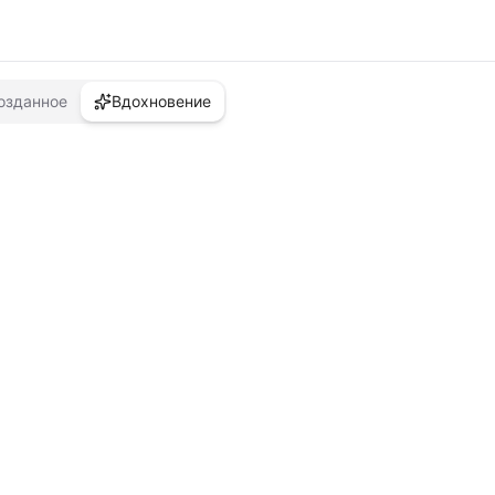
озданное
Вдохновение