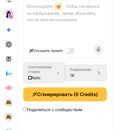
Используйте
@
, чтобы сослаться
на изображение, затем объясните,
что из него использовать.
Улучшить промпт
Соотношение
Разрешение
сторон
1K
Auto
Сгенерировать
(
0
Credits)
Поделиться с сообществом