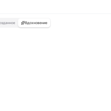
озданное
Вдохновение