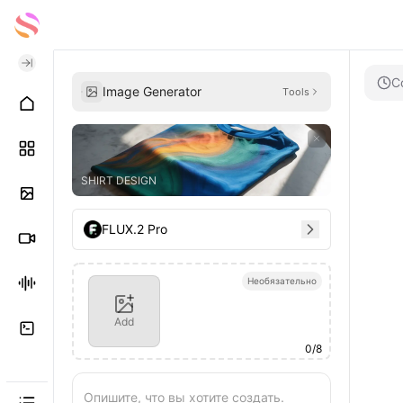
С
Image Generator
Tools
SHIRT DESIGN
FLUX.2 Pro
Необязательно
Add
0
/
8
Опишите, что вы хотите создать.