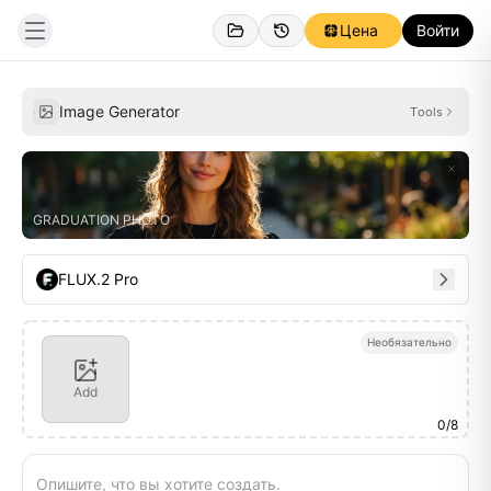
Цена
Войти
Созданное
Вдохновение
Image Generator
Tools
GRADUATION PHOTO
FLUX.2 Pro
Необязательно
Add
0
/
8
Опишите, что вы хотите создать.