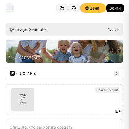
Цена
Войти
Созданное
Вдохновение
Image Generator
Tools
FAMILY PROTRAIT
FLUX.2 Pro
Необязательно
Add
0
/
8
Опишите, что вы хотите создать.