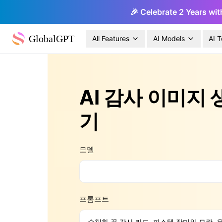
🎉 Celebrate 2 Years wit
GlobalGPT
All Features
AI Models
AI T
AI 감사 이미지 
기
모델
프롬프트