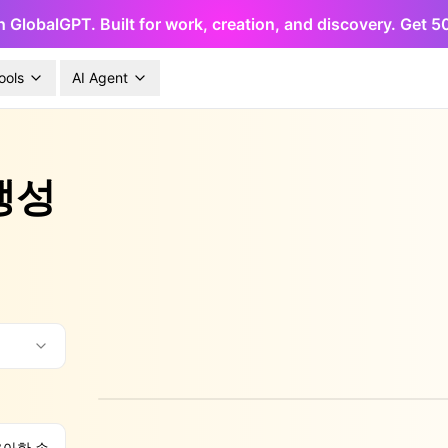
h GlobalGPT. Built for work, creation, and discovery. Get 
ools
AI Agent
생성