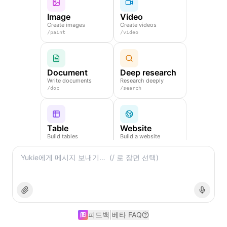
Image
Video
Create images
Create videos
/
paint
/
video
Document
Deep research
Write documents
Research deeply
/
doc
/
search
Table
Website
Build tables
Build a website
/
table
/
web
Slides
Create slides
/
ppt
|
피드백
베타 FAQ