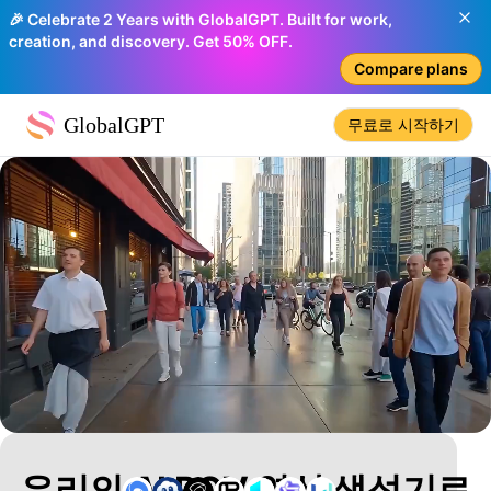
🎉 Celebrate 2 Years with GlobalGPT. Built for work,
creation, and discovery. Get 50% OFF.
Compare plans
GlobalGPT
무료로 시작하기
우리의 AI POV 영상 생성기로