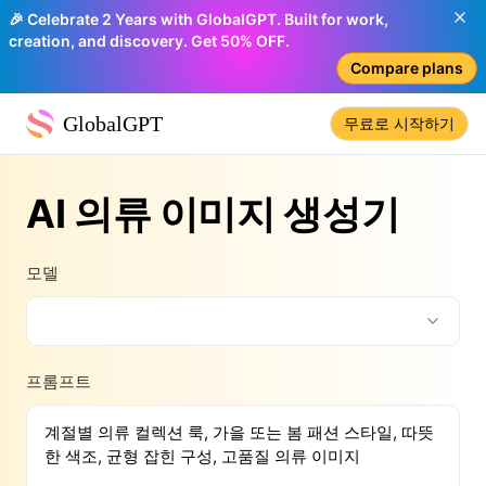
🎉 Celebrate 2 Years with GlobalGPT. Built for work,
creation, and discovery. Get 50% OFF.
Compare plans
GlobalGPT
무료로 시작하기
AI 의류 이미지 생성기
모델
프롬프트