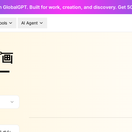
h GlobalGPT. Built for work, creation, and discovery. Get 
ools
AI Agent
プ画
ー