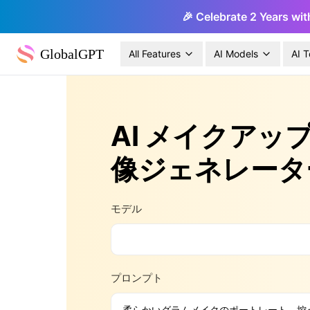
🎉 Celebrate 2 Years wit
GlobalGPT
All Features
AI Models
AI T
AI メイクアッ
像ジェネレータ
モデル
プロンプト