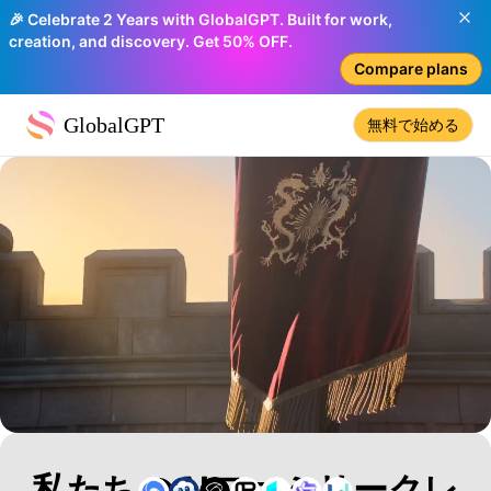
🎉 Celebrate 2 Years with GlobalGPT. Built for work,
creation, and discovery. Get 50% OFF.
Compare plans
GlobalGPT
無料で始める
私たちのAIファミリークレ