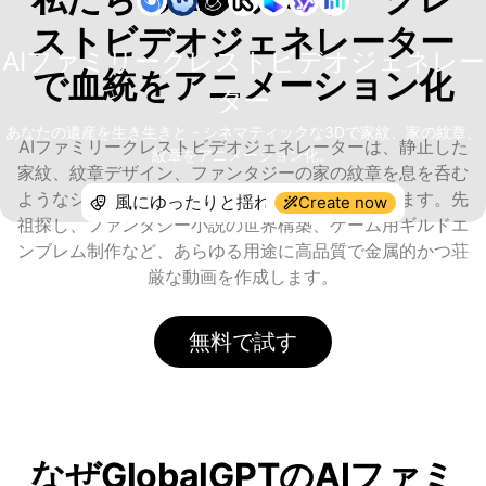
ストビデオジェネレーター
AIファミリークレストビデオジェネレー
で血統をアニメーション化
ター
あなたの遺産を生き生きと - シネマティックな3Dで家紋、家の紋章、
AIファミリークレストビデオジェネレーターは、静止した
紋章をアニメーション化。
家紋、紋章デザイン、ファンタジーの家の紋章を息を呑む
ようなシネマティックなアニメーションに変換します。先
Create now
祖探し、ファンタジー小説の世界構築、ゲーム用ギルドエ
ンブレム制作など、あらゆる用途に高品質で金属的かつ荘
厳な動画を作成します。
無料で試す
なぜGlobalGPTのAIファミ