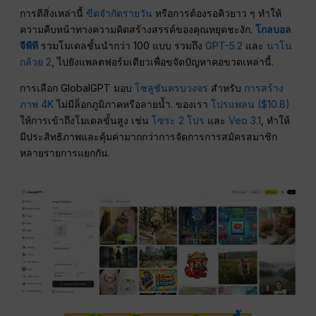
การตีสิ่งเหล่านี้
ขีดจำกัดรายวัน
หรือการต้องรอคิวยาว ๆ ทำให้
ความคืบหน้าทางความคิดสร้างสรรค์ของคุณหยุดชะงัก.
โกลบอล
จีพีที
รวมโมเดลชั้นนำกว่า 100 แบบ รวมถึง
GPT-5.2
และ
นาโน
กล้วย 2
, ไปยังแพลตฟอร์มเดียวเพื่อขจัดปัญหาคอขวดเหล่านี้.
การเลือก GlobalGPT มอบ
โซลูชันครบวงจร
สำหรับ
การสร้าง
ภาพ 4K
ไม่มีล็อกภูมิภาคหรือลายน้ำ. ของเรา
โปรแพลน ($10.8)
ให้การเข้าถึงโมเดลขั้นสูง เช่น
โซระ 2 โปร
และ
Veo 3.1
, ทำให้
มีประสิทธิภาพและคุ้มค่ามากกว่าการจัดการการสมัครสมาชิก
หลายรายการแยกกัน.