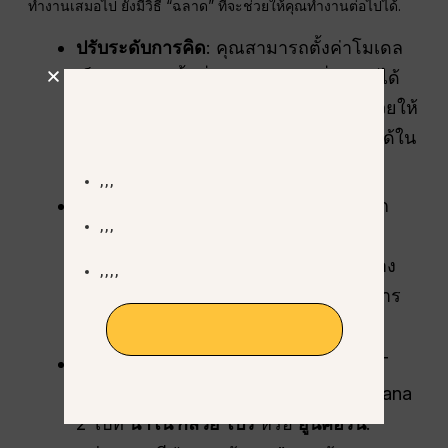
ทำงานเสมอไป ยังมีวิธี “ฉลาด” ที่จะช่วยให้คุณทำงานต่อไปได้
.
ปรับระดับการคิด
: คุณสามารถตั้งค่าโมเดล
เป็น “การคิดขั้นต่ำ” สำหรับงานที่ง่าย ๆ ได้
โกลบอลจีพีที
ซึ่งจะใช้ “พลังสมอง” น้อยลง และอาจช่วยให้
สตูดิโอ AI แบบครบ
คุณอยู่ภายใต้ขีดจำกัดของภาระงานสูงได้ใน
วงจร
บางช่วงเวลาที่วุ่นวาย.
🎬 การสร้างวิดีโอ:
ซีแดนซ์ 2.0
,
Veo 3.1
,
คลิง
3.0
,
โซระ 2
เทคนิคแคนวาส
: แทนที่จะขอภาพใหม่ทุก
🎨 การสร้างภาพ:
มิดเจอร์นีย์
,
Seedream 5.0
ครั้ง,
ขอให้ AI “แก้ไข” หรือ “ขยาย”
Pro
,
GPT Image 2
,
นาโน กล้วย 2
ข้อความที่มีอยู่
. วิธีนี้มักจะเร็วกว่าและบาง
💬 แชทกับ AI:
GPT-5.6
,
Claude Opus 5
,
โคลด
โซเน็ต 5
,
Gemini Omni
,
Kimi K3
ครั้งอาจนับแตกต่างออกไปในขีดจำกัดการ
ใช้งานของคุณ.
รับส่วนลด 50% – เริ่มเลย
สลับโมเดล
: หากคุณกำลังใช้ GlobalGPT
เพียงคลิกที่เมนูแล้วเลื่อนจาก Nano Banana
2 ไปที่
นาโน กล้วย โปร
หรือ
ยูนิคอร์น
.