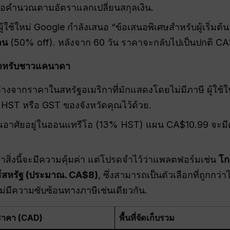
มื่อคำนวณตามอัตราแลกเปลี่ยนสกุลเงิน.
ดผู้ใช้ใหม่ Google กำลังเสนอ “ข้อเสนอพิเศษสำหรับผู้เริ่ม
อน
(50% off). หลังจาก 60 วัน ราคาจะกลับไปเป็นปกติ CA
ู่สำหรับชาวแคนาดา
่างจากราคาในสหรัฐอเมริกาที่มักแสดงโดยไม่มีภาษี ผู้ใช้ใ
HST หรือ GST ของจังหวัดคุณไว้ด้วย.
อาศัยอยู่ในออนแทรีโอ (13% HST) แผน CA$10.99 จะมีค
่าสิ่งนี้จะมีความคุ้มค่า แต่โปรดจำไว้ว่าแพลตฟอร์มเช่น
โก
์สหรัฐ
(ประมาณ.
CA
$8)
, ซึ่งสามารถเป็นตัวเลือกที่ถูกกว่
่มีความซับซ้อนทางภาษีเช่นเดียวกัน.
ราคา (CAD)
พื้นที่จัดเก็บรวม