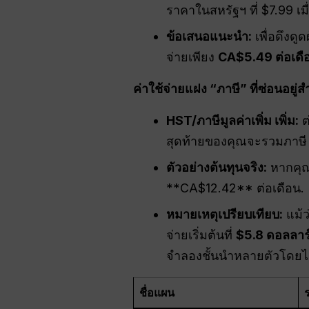
ราคาในสหรัฐฯ ที่ $7.99 เ
ข้อเสนอแนะนำ:
เพื่อดึงดู
จ่ายเพียง
CA$5.49 ต่อเดื
ค่าใช้จ่ายแฝง “ภาษี” ที่ซ่อนอย
HST/
ภาษีมูลค่าเพิ่ม
เพิ่ม:
ต
สุดท้ายของคุณจะรวมภาษี 
ตัวอย่างต้นทุนจริง:
หากคุณ
**CA$12.42** ต่อเดือน.
หมายเหตุเปรียบเทียบ:
แม้ว
จ่ายเริ่มต้นที่
$5.8
ดอลลาร
จำลองชั้นนำหลายตัวโดยไม
ชื่อแผน