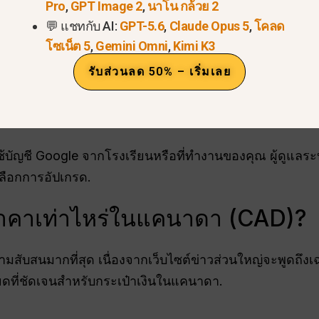
Pro
,
GPT Image 2
,
นาโน กล้วย 2
💬 แชทกับ AI:
GPT-5.6
,
Claude Opus 5
,
โคลด
้บ้าง?
โซเน็ต 5
,
Gemini Omni
,
Kimi K3
นที่มีบัญชี Gmail ส่วนบุคคลมาตรฐานสามารถสมัครสมาชิกได
รับส่วนลด 50% – เริ่มเลย
ากคุณชำระเงินสำหรับแพ็กเกจ Google One Premium 2
เพิ่มเติม Google จะอัปเกรดบัญชีของคุณโดยอัตโนมัติเพื่อให้
บัญชี Google จากโรงเรียนหรือที่ทำงานของคุณ ผู้ดูแลระ
วเลือกการอัปเกรด.
ราคาเท่าไหร่ในแคนาดา (CAD)?
ความสับสนมากที่สุด เนื่องจากเว็บไซต์ข่าวส่วนใหญ่จะพูดถ
อียดที่ชัดเจนสำหรับกระเป๋าเงินในแคนาดา.