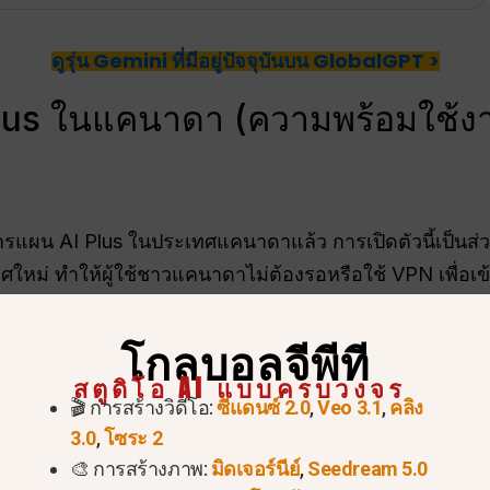
ดูรุ่น Gemini ที่มีอยู่ปัจจุบันบน GlobalGPT >
lus ในแคนาดา (ความพร้อมใช้งา
การแผน AI Plus ในประเทศแคนาดาแล้ว การเปิดตัวนี้เป็นส่
ม่ ทำให้ผู้ใช้ชาวแคนาดาไม่ต้องรอหรือใช้ VPN เพื่อเข้าถึ
าเมื่อไหร่?
โกลบอลจีพีที
:
บริการได้เริ่มให้บริการอย่างเป็นทางการในปลายเดือนมก
สตูดิโอ AI แบบครบวงจร
นาดา.
🎬 การสร้างวิดีโอ:
ซีแดนซ์ 2.0
,
Veo 3.1
,
คลิง
3.0
,
โซระ 2
ด้ทันทีโดยไปที่เว็บไซต์ Google One หรือแท็บ “การสม
🎨 การสร้างภาพ:
มิดเจอร์นีย์
,
Seedream 5.0