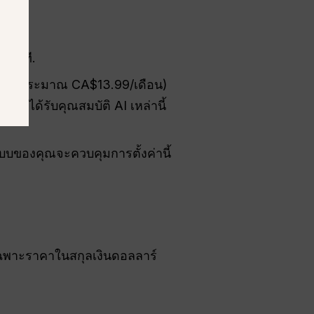
้ทันที.
TB (ประมาณ CA$13.99/เดือน)
คุณได้รับคุณสมบัติ AI เหล่านี้
บบของคุณจะควบคุมการตั้งค่านี้
ึงเฉพาะราคาในสกุลเงินดอลลาร์