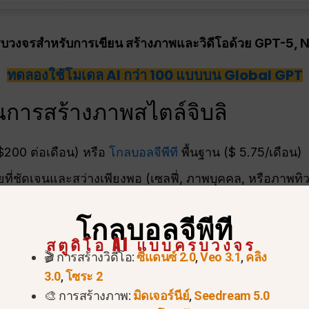
วงจรสำหรับการเขียน สร้างภาพและวิดีโอด้วย GPT-5, 
ทดลองใช้โมเดล AI กว่า 100 แบบบน Global GPT
้ในการสร้างภาพสไตล์จิบลิ
200 ต่อเดือน) หรือ
โกลบอลจีพีที
พื้นฐาน ($ 5.75/เดือน)
ี่ชัดเจนและสว่างเพียงพอ (เซลฟี่, ภาพบุคคล, หรือภาพทิวท
ำแนะนำที่ชัดเจนและสร้างสรรค์เป็นกุญแจสำคัญในการชี้นำ
โกลบอลจีพีที
ล์จิบลิโดยใช้ ChatGPT: คู่มือที
สตูดิโอ AI แบบครบวงจร
🎬 การสร้างวิดีโอ:
ซีแดนซ์ 2.0
,
Veo 3.1
,
คลิง
3.0
,
โซระ 2
ีพีที
🎨 การสร้างภาพ:
มิดเจอร์นีย์
,
Seedream 5.0