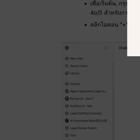
เพื่อเริ่มต้น, กรุณาเ
4o/5 สำหรับการสร้
คลิกไอคอน “+” ในหน