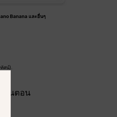
Nano Banana และอื่นๆ
ัศน์).
 AI
ละขั้นตอน