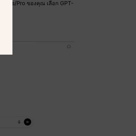
T Plus/Pro ของคุณ เลือก GPT-