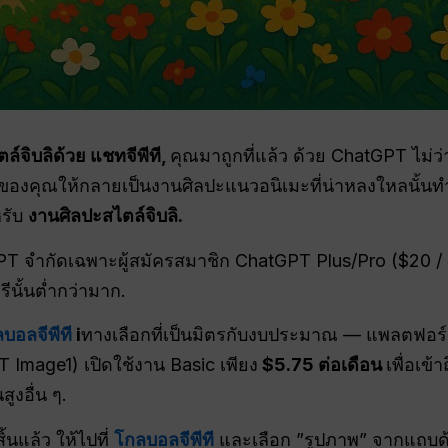
ตล์จิบลิด้วย
แชทจีพีที
,
คุณมาถูกที่แล้ว ด้วย ChatGPT ไม่
องคุณให้กลายเป็นงานศิลปะแนวอนิเมะที่น่าหลงใหลนั้นทำได้เพ
หรับ
งานศิลปะสไตล์จิบลิ.
T จำกัดเฉพาะผู้สมัครสมาชิก ChatGPT Plus/Pro ($20 
นั้นต่ำกว่ามาก.
บอลจีพีที
i
ทางเลือกที่เป็นมิตรกับงบประมาณ — แพลตฟอร์
 Image1) เปิดใช้งาน Basic เพียง
$5.75 ต่อเดือน
เพื่อเข
งอื่น ๆ.
้นแล้ว ให้ไปที่
โกลบอลจีพีที
และเลือก ”รูปภาพ” จากแถบด้าน