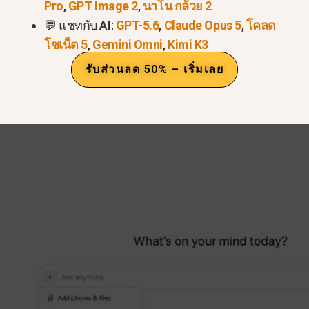
Pro
,
GPT Image 2
,
นาโน กล้วย 2
ยี่ยมชม
แชท.โอเพ่นเอไอ.คอม
และเข้าสู่ระบบบัญชี ChatGP
💬 แชทกับ AI:
GPT-5.6
,
Claude Opus 5
,
โคลด
างภาพ.
โซเน็ต 5
,
Gemini Omni
,
Kimi K3
้าต่างแชทแล้วเลือก “สร้างรูปภาพ”.
รับส่วนลด 50% – เริ่มเลย