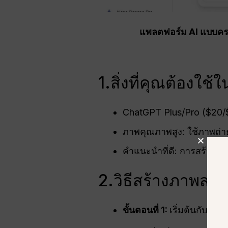
แพลตฟอร์ม AI แบบครบ
1.สิ่งที่คุณต้องใช
ChatGPT Plus/Pro ($20/$
ภาพคุณภาพสูง: ใช้ภาพถ่ายท
คำแนะนำที่ดี: การสร้างค
2.วิธีสร้างภาพสไต
ขั้นตอนที่ 1:
เริ่มต้นกับ
แชทจ