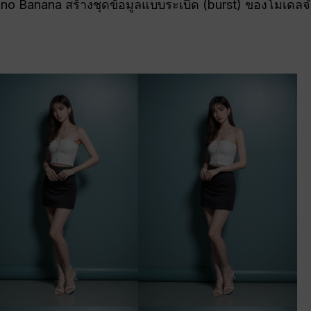
 Nano Banana สร้างชุดข้อมูลแบบระเบิด (burst) ของโมเด