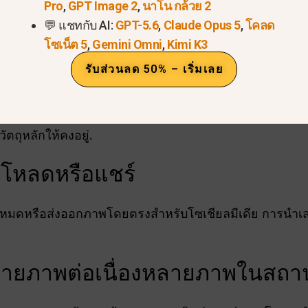
Pro
,
GPT Image 2
,
นาโน กล้วย 2
ู้หญิงกำลังวิ่ง กระโดด และหมุนตัวในสวนสาธารณะ”
💬 แชทกับ AI:
GPT-5.6
,
Claude Opus 5
,
โคลด
ชายคนหนึ่งขี่จักรยานไปตามชายหาดจากมุมต่างๆ”
โซเน็ต 5
,
Gemini Omni
,
Kimi K3
วนและปรับปรุง
รับส่วนลด 50% – เริ่มเลย
ปรุงคำสั่งของคุณหากจำเป็น คุณสามารถปรับการแสดงออก ก
ตถุหลักให้คงอยู่.
น์โหลดหรือแชร์
งหมดหรือส่งออกภาพโดยตรงสำหรับโซเชียลมีเดีย การนำเสน
รถ่ายภาพต่อเนื่องหลายภาพในสถา