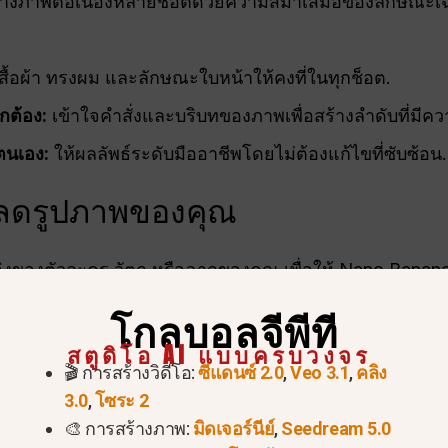
างภาพต่อเนื่องหลายช็อตด้วยความสม่ำเสมอของลักษณะเ
สื้อผ้า ทรงผม และลักษณะใบหน้าให้คงที่ในทุกช็อต.
ต้อง:
เข้าใจคำสั่งและบริบทของภาพเพื่อสร้างลำดับที่มีค
ตนเอง:
ให้ผลลัพธ์ระดับมืออาชีพโดยไม่ต้องแก้ไขที่ซับซ้อน.
โหลดรูปภาพของคุณ
อิงของตัวละคร วัตถุ หรือฉากของคุณ เพื่อให้ Nano Ban
โกลบอลจีพีที
บายการกระทำหรือฉากที่คุณต้องกา
สตูดิโอ AI แบบครบวงจร
🎬 การสร้างวิดีโอ:
ซีแดนซ์ 2.0
,
Veo 3.1
,
คลิง
3.0
,
โซระ 2
จกรรมหรือสถานการณ์สำหรับแต่ละช็อต. ตัวอย่างเช่น:
🎨 การสร้างภาพ:
มิดเจอร์นีย์
,
Seedream 5.0