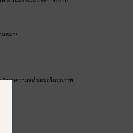
ฉพาะอันทรงพลังและการเข้าใจ
วามหมาย.
ana รักษาความสม่ำเสมอในทุกภาพ
ร