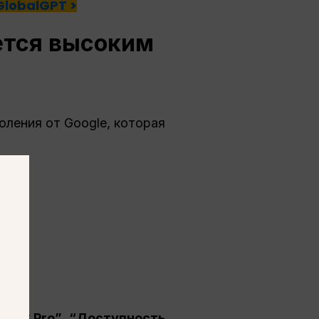
GlobalGPT >
уется высоким
оления от Google, которая
мени
ini 3 Pro”
,
“Доступность