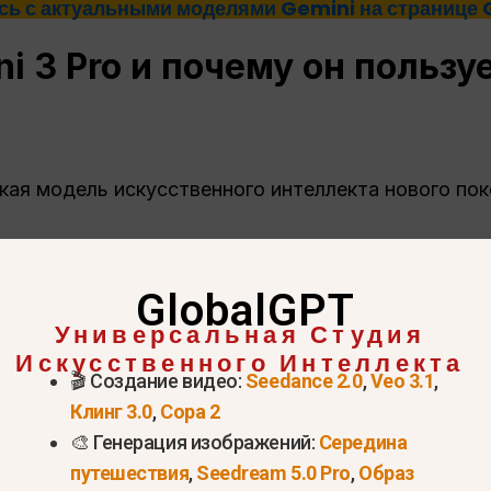
сь с актуальными моделями Gemini на странице 
ni 3 Pro и почему он польз
ская модель искусственного интеллекта нового пок
ление
GlobalGPT
я кода
Универсальная Студия
Искусственного Интеллекта
й и видео
🎬 Создание видео:
Seedance 2.0
,
Veo 3.1
,
венного текста
Клинг 3.0
,
Сора 2
кусственного интеллекта в режиме реального вре
🎨 Генерация изображений:
Середина
путешествия
,
Seedream 5.0 Pro
,
Образ
тям, пользователи активно ищут
“Где купить Gem