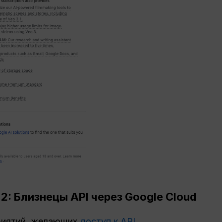
 2: Близнецы
API
через Google Cloud
риятий, желающих
доступ к API
.