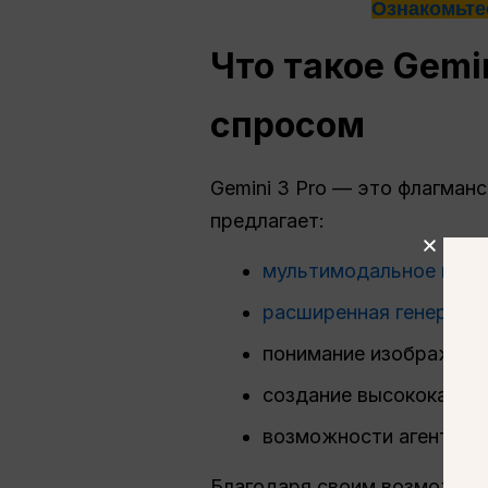
Ознакомьте
Что такое Gemi
спросом
Gemini 3 Pro — это флагман
предлагает:
мультимодальное мыш
расширенная генераци
понимание изображени
создание высококачест
возможности агента ис
Благодаря своим возможнос