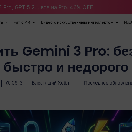
 Pro, GPT 5.2... все на Pro. 46% OFF
та
Чат с ИИ
Видео с искусственным интеллектом
Изо
ить Gemini 3 Pro: бе
быстро и недорого
06:13
Блестящий Хейл
Последнее обновление