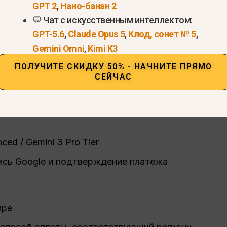
GPT 2
,
Нано-банан 2
ивные варианты доступа к Gemini 3 Pro”.”
💬 Чат с искусственным интеллектом:
GPT-5.6
,
Claude Opus 5
,
Клод, сонет № 5
,
ini 3
Про
Официально
Gemini Omni
,
Kimi K3
ПОЛУЧИТЕ СКИДКУ 50% - НАЧНИТЕ ПРЯМО
: Google One AI Premium
СЕЙЧАС
ребителей.
ed / Gemini 3 Pro Tier
ись Google и подтверждение платежа
ире