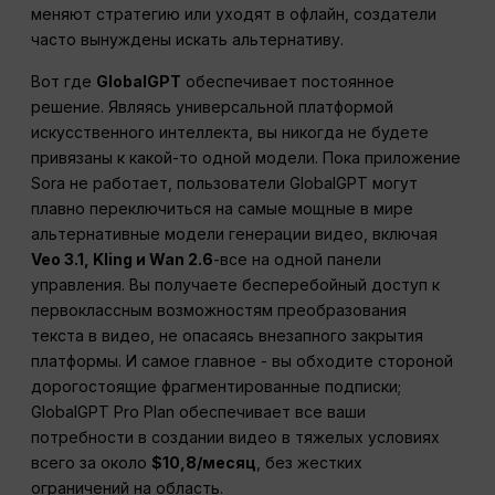
меняют стратегию или уходят в офлайн, создатели
часто вынуждены искать альтернативу.
Вот где
GlobalGPT
обеспечивает постоянное
решение. Являясь универсальной платформой
искусственного интеллекта, вы никогда не будете
привязаны к какой-то одной модели. Пока приложение
Sora не работает, пользователи GlobalGPT могут
плавно переключиться на самые мощные в мире
альтернативные модели генерации видео, включая
Veo 3.1, Kling и Wan 2.6
-все на одной панели
управления. Вы получаете бесперебойный доступ к
первоклассным возможностям преобразования
текста в видео, не опасаясь внезапного закрытия
платформы. И самое главное - вы обходите стороной
дорогостоящие фрагментированные подписки;
GlobalGPT Pro Plan обеспечивает все ваши
потребности в создании видео в тяжелых условиях
всего за около
$10,8/месяц
, без жестких
ограничений на область.