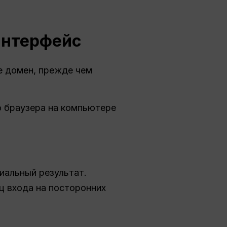
-интерфейс
е домен, прежде чем
ю браузера на компьютере
циальный результат.
ц входа на посторонних