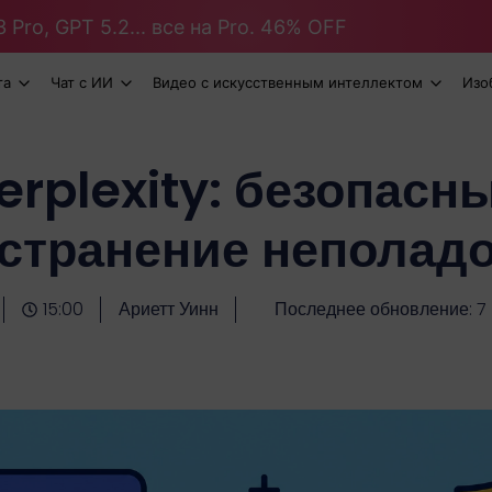
 Pro, GPT 5.2... все на Pro. 46% OFF
та
Чат с ИИ
Видео с искусственным интеллектом
Изо
erplexity: безопасн
странение неполад
15:00
Ариетт Уинн
Последнее обновление: 7 