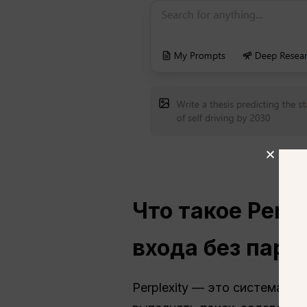
Что такое Perp
входа без паро
Perplexity — это система от