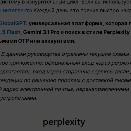
систему в изнурительный цикл. Если вы используе
о интеллекта
Каждый день это трение быстро нака
GlobalGPT
: универсальная платформа, которая
.5 Flash
, Gemini 3.1 Pro и поиск в стиле Perplexi
ьмами OTP или аккаунтами.
В данном руководстве отражены текущие схемы вх
ое приложение: официальный вход через perplexit
длагается), вход через сторонние сервисы (если 
мендации по решению проблем с доставкой писем
й адрес электронной почты», перенаправлениями 
устройствами.