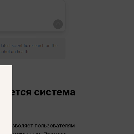
ьзуется система
рая позволяет пользователям