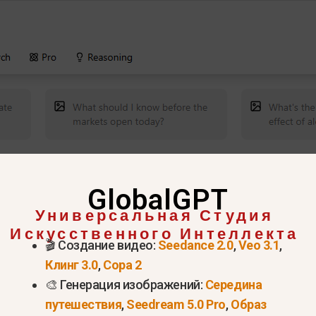
Попробовать недоумение прямо сейчас >
GlobalGPT
Универсальная Студия
lexity и почему в ней испол
Искусственного Интеллекта
🎬 Создание видео:
Seedance 2.0
,
Veo 3.1
,
ля?
Клинг 3.0
,
Сора 2
🎨 Генерация изображений:
Середина
ветов на основе искусственного интеллекта, кото
путешествия
,
Seedream 5.0 Pro
,
Образ