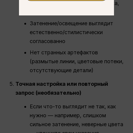
Цвета нанесены правильно (кожа,
одежда, фон)
Затенение/освещение выглядит
естественно/стилистически
согласованно
Нет странных артефактов
(размытые линии, цветовые потеки,
отсутствующие детали)
Точная настройка или повторный
запрос (необязательно)
Если что-то выглядит не так, как
нужно — например, слишком
сильное затенение, неверные цвета