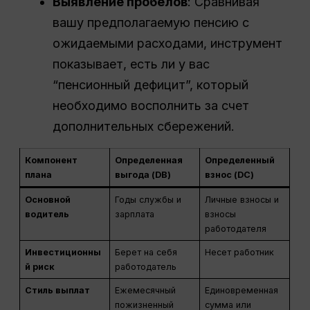
Выявление пробелов
: Сравнивая
вашу предполагаемую пенсию с
ожидаемыми расходами, инструмент
показывает, есть ли у вас
“пенсионный дефицит”, который
необходимо восполнить за счет
дополнительных сбережений.
Компонент
Определенная
Определенный
плана
выгода (DB)
взнос (DC)
Основной
Годы службы и
Личные взносы и
водитель
зарплата
взносы
работодателя
Инвестиционны
Берет на себя
Несет работник
й риск
работодатель
Стиль выплат
Ежемесячный
Единовременная
пожизненный
сумма или