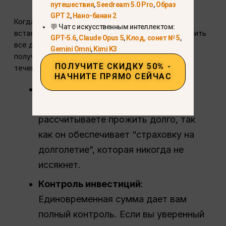
путешествия
,
Seedream 5.0 Pro
,
Образ
GPT 2
,
Нано-банан 2
Когда вы выходите на пенсию, перед вами часто
💬 Чат с искусственным интеллектом:
встает одноразовый и необратимый выбор: получить
GPT-5.6
,
Claude Opus 5
,
Клод, сонет № 5
,
все деньги сразу (единовременная сумма) или
Gemini Omni
,
Kimi K3
получать гарантированный чек каждый месяц в
ПОЛУЧИТЕ СКИДКУ 50% -
течение всей жизни (аннуитет).
НАЧНИТЕ ПРЯМО СЕЙЧАС
Ставка на долголетие
: Аннуитет
лучше использовать, если вы
рассчитываете прожить долго, так
как он обеспечивает “страховку на
долголетие”, которая никогда не
иссякнет.
Контроль инвестиций
:
Единовременная сумма дает вам
полный контроль. Если вы уверенный