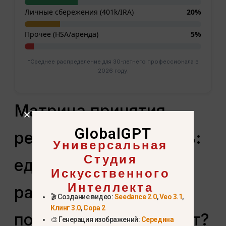
Личные сбережения (401k/IRA)
20%
Прочее (HSA/аренда)
5%
*Среднее распределение для 30-летнего профессионала в
2026 году.
Матрица принятия
GlobalGPT
решений: Что выбрать:
Универсальная
Студия
единовременное
Искусственного
Интеллекта
распределение или
🎬 Создание видео:
Seedance 2.0
,
Veo 3.1
,
Клинг 3.0
,
Сора 2
пожизненный аннуитет?
🎨 Генерация изображений:
Середина