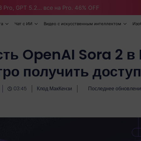
 Pro, GPT 5.2... все на Pro. 46% OFF
та
Чат с ИИ
Видео с искусственным интеллектом
Изо
ть OpenAI Sora 2 
тро получить доступ 
03:45
Клод МакКензи
Последнее обновлени