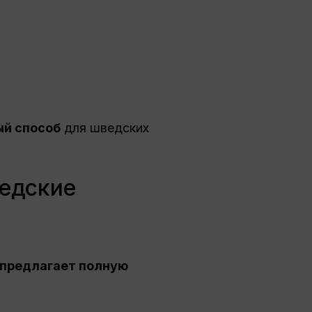
ый способ
для шведских
ведские
 предлагает полную