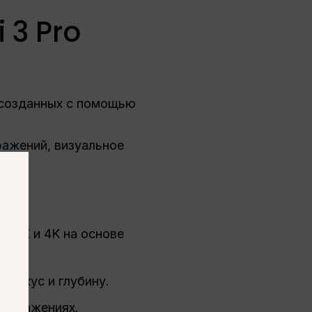
 3 Pro
 созданных с помощью
ражений, визуальное
м 2K и 4K на основе
 фокус и глубину.
зображениях.