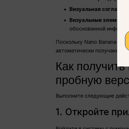
Визуальная согласов
Визуальные элементы
обоснованной инфогра
Поскольку Nano Banana Pro
автоматически получают к не
Как получить
пробную верс
Выполните следующие дейст
1. Откройте пр
Войдите в систему с помощь