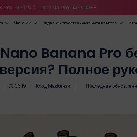
 Pro, GPT 5.2... все на Pro. 46% OFF
та
Чат с ИИ
Видео с искусственным интеллектом
Изо
у Nano Banana Pro б
версия? Полное ру
06:19
Клод МакКензи
Последнее обновление