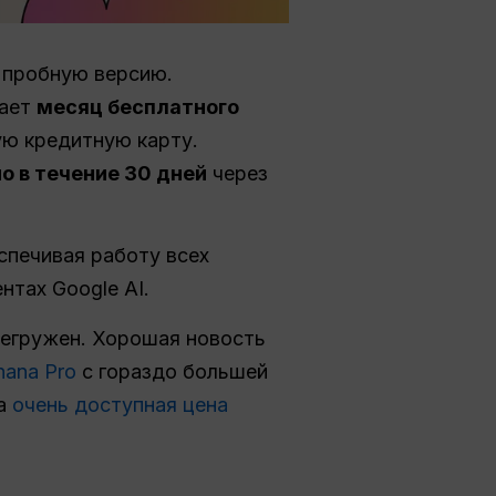
 пробную версию.
вает
месяц бесплатного
ю кредитную карту.
о в течение 30 дней
через
еспечивая работу всех
тах Google AI.
регружен. Хорошая новость
ana Pro
с гораздо большей
а
очень доступная цена