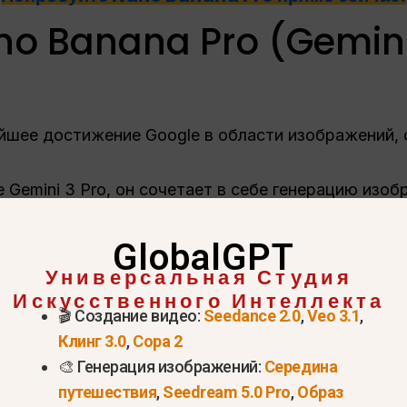
no Banana Pro (Gemini
ейшее достижение Google в области изображений,
 Gemini 3 Pro, он сочетает в себе генерацию изоб
ом мире.
GlobalGPT
ти
Универсальная Студия
Искусственного Интеллекта
го качества
: Создание изображений с разрешение
🎬 Создание видео:
Seedance 2.0
,
Veo 3.1
,
Клинг 3.0
,
Сора 2
🎨 Генерация изображений:
Середина
кий контроль
: Настройте освещение, угол камеры,
путешествия
,
Seedream 5.0 Pro
,
Образ
 текста
: Создает точный многоязычный текст в и