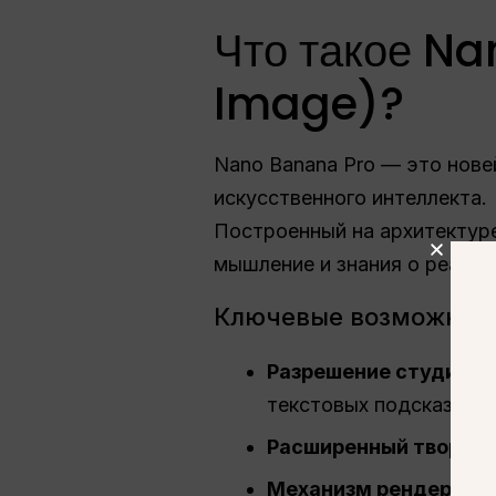
Что такое Na
Image)?
Nano Banana Pro — это нов
искусственного интеллекта.
Построенный на архитектуре
мышление и знания о реальн
Ключевые возможнос
Разрешение студийно
текстовых подсказок.
Расширенный творчес
Механизм рендеринга