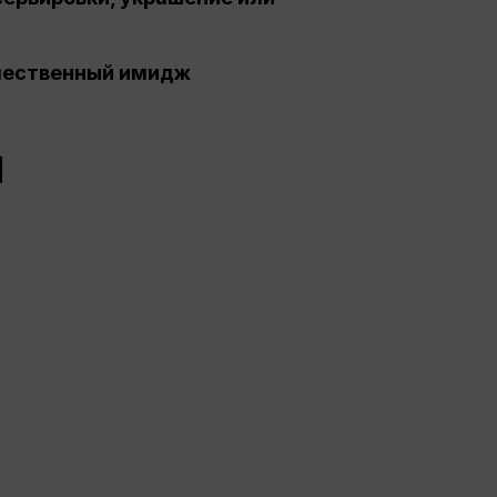
чественный имидж
И