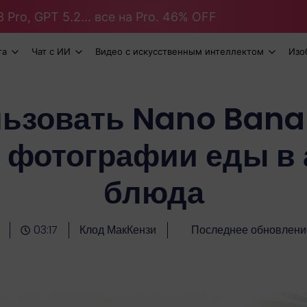
 Pro, GPT 5.2... все на Pro. 46% OFF
та
Чат с ИИ
Видео с искусственным интеллектом
Изо
льзовать Nano Bana
 фотографии еды в
блюда
03:17
Клод МакКензи
Последнее обновлени