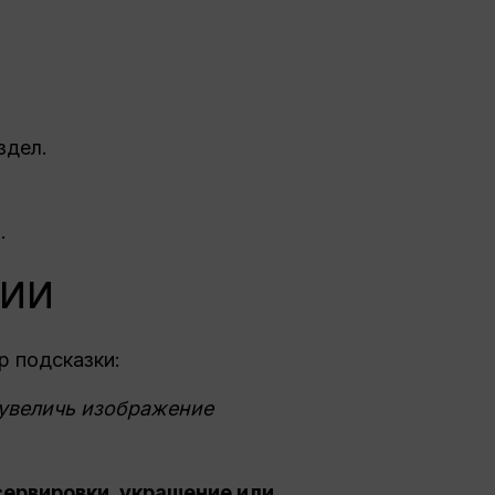
здел.
.
 ИИ
р подсказки:
, увеличь изображение
сервировки, украшение или