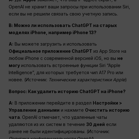
OpenAI не хранит ваши запросы при использовании Siri,
если вы не решили связать свою учетную запись.
В: Можно ли использовать ChatGPT на старых
моделях iPhone, например iPhone 13?
A:
Вы можете загрузить и использовать
Официальное приложение ChatGPT
из App Store на
любом iPhone с современной версией iOS, но вы
не
могу
использовать встроенные функции Siri “Apple
Intelligence”, для которых требуется чип A17 Pro или
новее. (Источник:
Технические характеристики Apple
)
Вопрос: Как удалить историю ChatGPT на iPhone?
A:
В приложении перейдите в раздел
Настройки >
Управление данными
и нажмите
Очистить историю
чата
. OpenAI отмечает, что удаленные чаты
удаляются из их систем в течение
30 дней
если
ранее не были идентифицированы. (Источник:
Политика конфиденциальности OpenAI
)