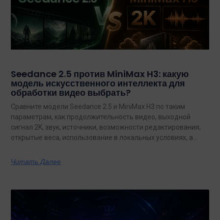
Seedance 2.5 против MiniMax H3: какую
модель искусственного интеллекта для
обработки видео выбрать?
Сравните модели Seedance 2.5 и MiniMax H3 по таким
параметрам, как продолжительность видео, выходной
сигнал 2K, звук, источники, возможности редактирования,
открытые веса, использование в локальных условиях, а
также по тому, какая из них лучше подходит для
конкретных задач на сегодняшний день.
Читать Далее