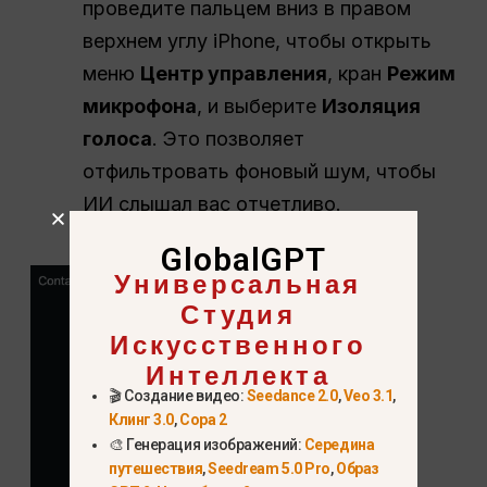
проведите пальцем вниз в правом
верхнем углу iPhone, чтобы открыть
меню
Центр управления
, кран
Режим
микрофона
, и выберите
Изоляция
голоса
. Это позволяет
отфильтровать фоновый шум, чтобы
ИИ слышал вас отчетливо.
GlobalGPT
Универсальная
Студия
Искусственного
Интеллекта
🎬 Создание видео:
Seedance 2.0
,
Veo 3.1
,
Клинг 3.0
,
Сора 2
🎨 Генерация изображений:
Середина
путешествия
,
Seedream 5.0 Pro
,
Образ