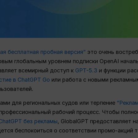
ая бесплатная пробная версия”
это очень востре
овым глобальным уровнем подписки OpenAI началь
авляет всемирный доступ к
GPT-5.3
и функции рас
стие в ChatGPT Go
или работа с новыми рекламны
льзователей.
ками для региональных судов или терпение
“Рекла
 профессиональный рабочий процесс. Чтобы полно
ChatGPT без рекламы
, GlobalGPT предоставляет 
дется беспокоиться о соответствии промо-акций т