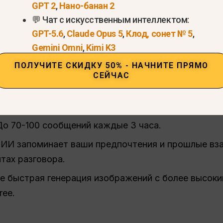
GPT 2
,
Нано-банан 2
💬 Чат с искусственным интеллектом:
 ChatGPT Go теперь доступен в
все страны, под
GPT-5.6
,
Claude Opus 5
,
Клод, сонет № 5
,
Gemini Omni
,
Kimi K3
и: Более высокие пределы, расширенн
ПОЛУЧИТЕ СКИДКУ 50% - НАЧНИТЕ ПРЯМО
СЕЙЧАС
я изображений
я версия) открывает доступ:
 До 70-100 сообщений каждые 3 часа.
: ИИ запоминает ваши предпочтения и прошлые вз
тах разговора.
ее быстрая генерация изображений с более высок
ree.