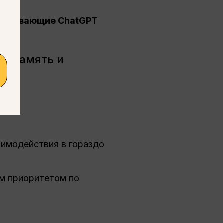
держивающие ChatGPT
ая память и
аимодействия в гораздо
им приоритетом по