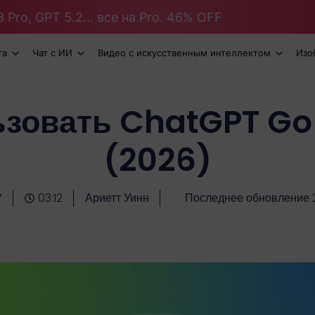
 Pro, GPT 5.2... все на Pro. 46% OFF
та
Чат с ИИ
Видео с искусственным интеллектом
Изо
ьзовать ChatGPT Go
(2026)
7
03:12
Ариетт Уинн
Последнее обновление 