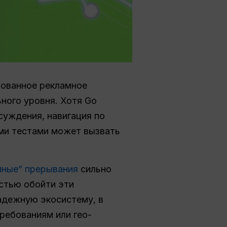
бованное рекламное
ного уровня. Хотя Go
суждения, навигация по
ми тестами может вызвать
мные” прерывания
сильно
стью обойти эти
надежную экосистему, в
ребованиям или гео-