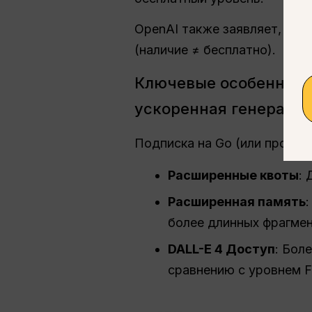
OpenAI также заявляет, что
(наличие ≠ бесплатно).
Ключевые особенност
ускоренная генераци
Подписка на Go (или пробна
Расширенные квоты
:
Расширенная память
более длинных фрагмен
DALL-E 4 Доступ
: Бол
сравнению с уровнем F