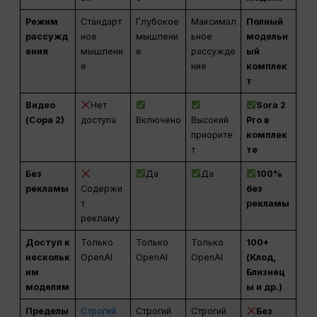
Режим
Стандарт
Глубокое
Максимал
Полный
рассужд
ное
мышлени
ьное
модельн
ения
мышлени
е
рассужде
ый
е
ние
комплек
т
Видео
Нет
Sora 2
(Сора 2)
доступа
Включено
Высокий
Pro в
приорите
комплек
т
те
Без
Да
Да
100%
рекламы
Содержи
без
т
рекламы
рекламу
Доступ к
Только
Только
Только
100+
нескольк
OpenAI
OpenAI
OpenAI
(Клод,
им
Близнец
моделям
ы и др.)
Пределы
Строгий
Строгий
Строгий
Без