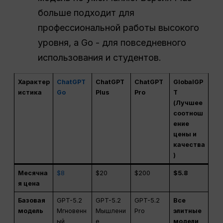
больше подходит для
профессиональной работы высокого
уровня, а Go - для повседневного
использования и студентов.
Характер
ChatGPT
ChatGPT
ChatGPT
GlobalGP
истика
Go
Plus
Pro
T
(Лучшее
соотнош
ение
цены и
качества
)
Месячна
$8
$20
$200
$5.8
я цена
Базовая
GPT-5.2
GPT-5.2
GPT-5.2
Все
модель
Мгновенн
Мышлени
Pro
элитные
ый
е
модели