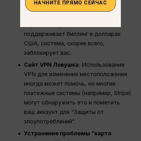
НАЧНИТЕ ПРЯМО СЕЙЧАС
ваша кредитная карта. Если вы
пытаетесь заплатить картой из
страны, которая не полностью
поддерживает биллинг в долларах
США, система, скорее всего,
заблокирует вас.
Сайт
VPN
Ловушка
: Использование
VPN для изменения местоположения
иногда может помочь, но многие
платежные системы (например, Stripe)
могут обнаружить это и пометить
ваш аккаунт для “Защиты от
злоупотреблений”.
Устранение проблемы “карта