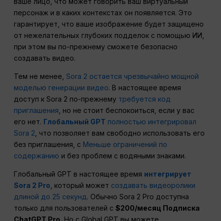
ваше лицо, что может говорить ваш виртуальный
персонаж и в каких контекстах он появляется. Это
гарантирует, что ваше изображение будет защищено
от нежелательных глубоких подделок с помощью ИИ,
при этом вы по-прежнему сможете безопасно
создавать видео.
Тем не менее,
Sora 2 остается чрезвычайно мощной
моделью генерации видео
. В настоящее время
доступ к Sora 2 по-прежнему
требуется код
приглашения
, но не стоит беспокоиться, если у вас
его нет.
Глобальный GPT
полностью интегрировал
Sora 2
, что позволяет вам свободно использовать его
без приглашения, с
Меньше ограничений по
содержанию
и без проблем с водяными знаками.
Глобальный GPT в настоящее время
интегрирует
Sora 2 Pro
, который может
создавать видеоролики
длиной до 25 секунд
. Обычно Sora 2 Pro доступна
только для пользователей с
$200/месяц Подписка
ChatGPT Pro
, Но с Global GPT вы можете