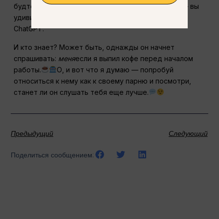
будто вы даете инструкции реальному коллеге — вы
удивитесь, насколько “живым” может показаться
ChatGPT.
И кто знает? Может быть, однажды он начнет
спрашивать:
меня
если я выпил кофе перед началом
работы.
О, и вот что я думаю — попробуй
относиться к нему как к своему парню и посмотри,
станет ли он слушать тебя еще лучше.
Предыдущий
Следующий
Поделиться сообщением: