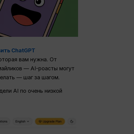
вить ChatGPT
оторая вам нужна. От
майликов — AI-роасты могут
елать — шаг за шагом.
дели AI по очень низкой