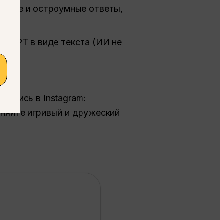
ивные и остроумные ответы,
atGPT в виде текста (ИИ не
одпись в Instagram:
аняйте игривый и дружеский