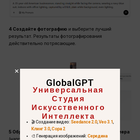
4 Создайте фотографию
и выберите лучший
результат. Результаты фотографирования
действительно потрясающие.
GlobalGPT
Универсальная
Студия
Искусственного
Интеллекта
🎬 Создание видео:
Seedance 2.0
,
Veo 3.1
,
Клинг 3.0
,
Сора 2
5 Обрезать до стандартного паспортного размера
🎨 Генерация изображений:
Середина
(например, 2×2 дюйма для паспортов США).