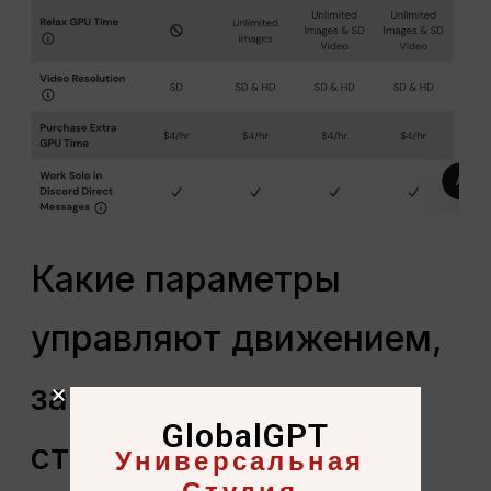
Какие параметры
управляют движением,
зацикливанием и
GlobalGPT
стилем?
Универсальная
Студия