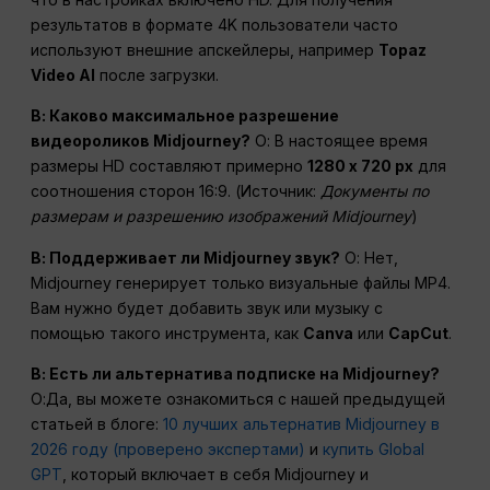
результатов в формате 4K пользователи часто
используют внешние апскейлеры, например
Topaz
Video AI
после загрузки.
В: Каково максимальное разрешение
видеороликов Midjourney?
О: В настоящее время
размеры HD составляют примерно
1280 x 720
px
для
соотношения сторон 16:9. (Источник:
Документы по
размерам и разрешению изображений Midjourney
)
В: Поддерживает ли Midjourney звук?
О: Нет,
Midjourney генерирует только визуальные файлы MP4.
Вам нужно будет добавить звук или музыку с
помощью такого инструмента, как
Canva
или
CapCut
.
В: Есть ли альтернатива подписке на Midjourney?
О:Да, вы можете ознакомиться с нашей предыдущей
статьей в блоге:
10 лучших альтернатив Midjourney в
2026 году (проверено экспертами)
и
купить Global
GPT
, который включает в себя Midjourney и