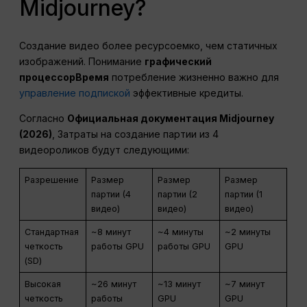
Midjourney?
Создание видео более ресурсоемко, чем статичных
изображений. Понимание
графический
процессор
Время
потребление жизненно важно для
управление подпиской
эффективные кредиты.
Согласно
Официальная документация Midjourney
(2026)
, Затраты на создание партии из 4
видеороликов будут следующими:
Разрешение
Размер
Размер
Размер
партии (4
партии (2
партии (1
видео)
видео)
видео)
Стандартная
~8 минут
~4 минуты
~2 минуты
четкость
работы GPU
работы GPU
GPU
(SD)
Высокая
~26 минут
~13 минут
~7 минут
четкость
работы
GPU
GPU