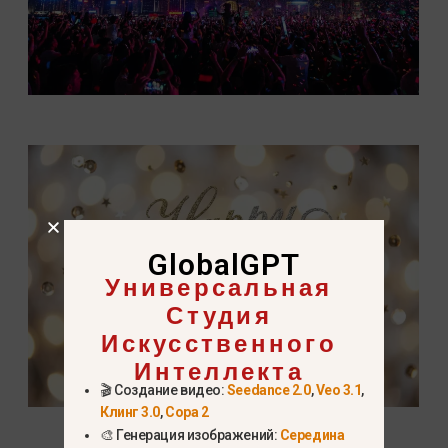
GlobalGPT
Универсальная
Студия
Искусственного
Интеллекта
🎬 Создание видео:
Seedance 2.0
,
Veo 3.1
,
Клинг 3.0
,
Сора 2
🎨 Генерация изображений:
Середина