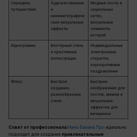
Середина
Художественные
Модные посты в
путешествия
и
социальных
кинематографиче
сетях,
ские визуальные
визуальные
эффекты
элементы
историй
Идеограмма
Векторный стиль
Индивидуальные
и креативные
электронные
иллюстрации
открытки,
корпоративные
поздравления
Флюс
Быстрое
Быстрые
создание,
изображения для
разнообразные
постов, мемов и
стили
визуальных
эффектов для
вечеринок
Совет от профессионала:
Нано Банана Про
идеально
подходит для создания
привлекательные