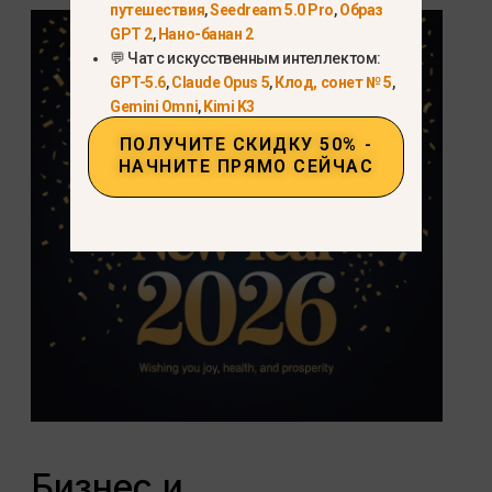
путешествия
,
Seedream 5.0 Pro
,
Образ
GPT 2
,
Нано-банан 2
💬 Чат с искусственным интеллектом:
GPT-5.6
,
Claude Opus 5
,
Клод, сонет № 5
,
Gemini Omni
,
Kimi K3
ПОЛУЧИТЕ СКИДКУ 50% -
НАЧНИТЕ ПРЯМО СЕЙЧАС
Бизнес и