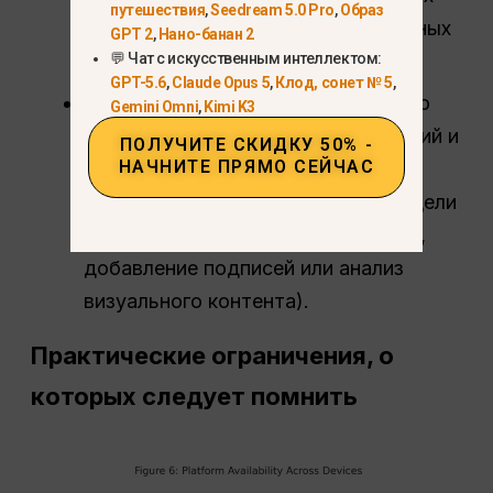
путешествия
,
Seedream 5.0 Pro
,
Образ
фотографий с помощью генеративных
GPT 2
,
Нано-банан 2
💬 Чат с искусственным интеллектом:
правок.
GPT-5.6
,
Claude Opus 5
,
Клод, сонет № 5
,
ChatGPT
поддерживает генерацию
Gemini Omni
,
Kimi K3
изображений, разработку концепций и
ПОЛУЧИТЕ СКИДКУ 50% -
НАЧНИТЕ ПРЯМО СЕЙЧАС
мультимодальное творчество в
зависимости от используемой модели
(например, создание изображений,
добавление подписей или анализ
визуального контента).
Практические ограничения, о
которых следует помнить