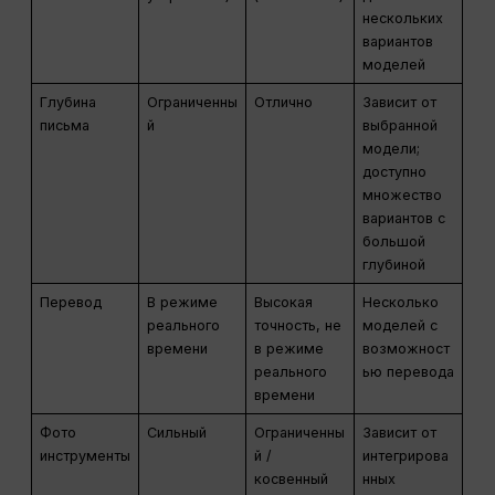
нескольких
вариантов
моделей
Глубина
Ограниченны
Отлично
Зависит от
письма
й
выбранной
модели;
доступно
множество
вариантов с
большой
глубиной
Перевод
В режиме
Высокая
Несколько
реального
точность, не
моделей с
времени
в режиме
возможност
реального
ью перевода
времени
Фото
Сильный
Ограниченны
Зависит от
инструменты
й /
интегрирова
косвенный
нных