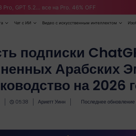
 Pro, GPT 5.2... все на Pro. 46% OFF
та
Чат с ИИ
Видео с искусственным интеллектом
Изо
ть подписки ChatGP
ненных Арабских Э
ководство на 2026 
05:38
Ариетт Уинн
Последнее обновление