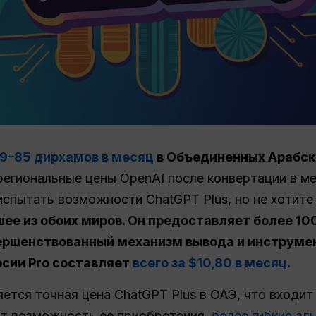
9–85 дирхамов в месяц
в Объединенных Арабски
егиональные цены OpenAI после конвертации в м
испытать возможности ChatGPT Plus, но не хотите
шее из обоих миров. Он предоставляет более 1
ершенствованный механизм вывода и инструме
рсии Pro составляет
всего за $10,80 в месяц
.
ется точная цена ChatGPT Plus в ОАЭ, что входит
т возможность ее приобретения.
более гибкие ал