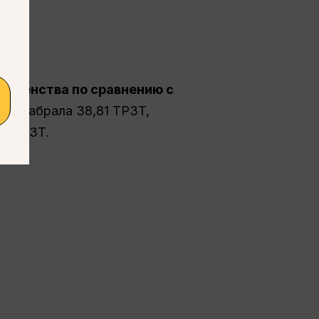
равенства по сравнению с
ing набрала 38,81 TP3T,
61 TP3T.