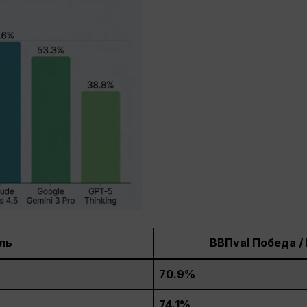
ль
ВВПval Победа 
70.9%
74.1%