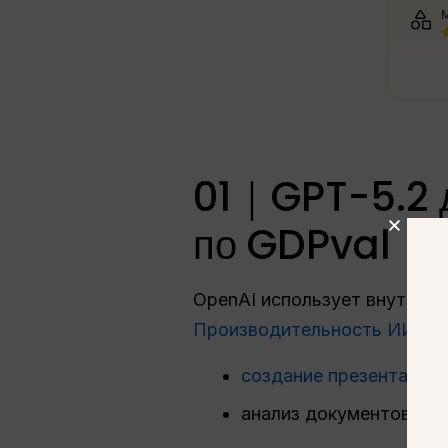
01｜GPT-5.2 д
по GDPval
OpenAI использует внутренн
Производительность ИИ
в р
создание презентаций
анализ документов