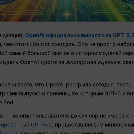
екуляций,
OpenAI официально выпустила GPT-5.
, чем кто-либо мог ожидать. Это не просто неб
ой самый большой скачок в истории моделей сери
 модель OpenAI достигла
экспертная оценка
в реал
бивка всего, что OpenAI раскрыла сегодня: тесты
 график выпуска и причины, по которым GPT-5.2 в
 Red”.”
о — многие пользователи до сих пор не имеют к н
рированный GPT-5.2
, предоставляя вам мгновенн
й цены
. Без ожидания. Без ограничений.