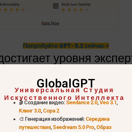
Попробуйте GPT-5.2 сейчас >
остигает уровня экспе
GlobalGPT
Универсальная Студия
ий тест под названием
ВВП
, предназначенный для
Искусственного Интеллекта
еалистичных рабочих задачах, таких как:
🎬 Создание видео:
Seedance 2.0
,
Veo 3.1
,
Клинг 3.0
,
Сора 2
🎨 Генерация изображений:
Середина
путешествия
,
Seedream 5.0 Pro
,
Образ