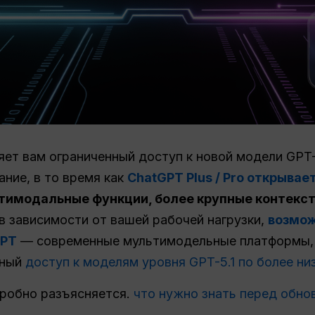
яет вам ограниченный доступ к новой модели GPT-5
ание, в то время как
ChatGPT Plus / Pro открывае
ьтимодальные функции, более крупные контекст
 в зависимости от вашей рабочей нагрузки,
возмож
GPT
— современные мультимодельные платформы, 
нный
доступ к моделям уровня GPT-5.1 по более ни
дробно разъясняется.
что нужно знать перед обно