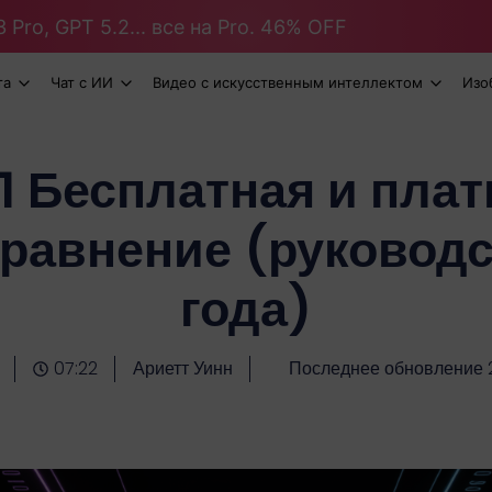
 Pro, GPT 5.2... все на Pro. 46% OFF
та
Чат с ИИ
Видео с искусственным интеллектом
Изо
1 Бесплатная и плат
сравнение (руководс
года)
07:22
Ариетт Уинн
Последнее обновление 