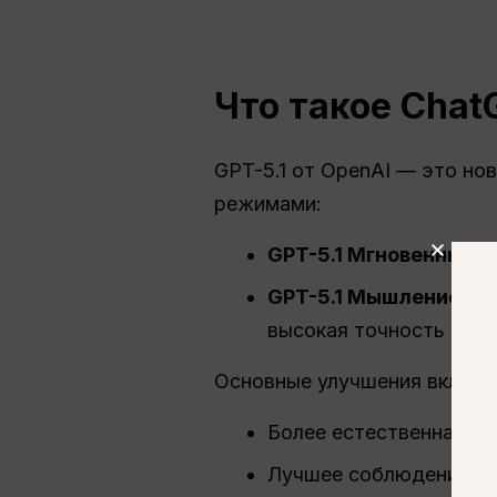
Что такое
Chat
GPT-5.1 от OpenAI — это но
режимами:
GPT-5.1 Мгновенный
– 
GPT-5.1 Мышление
– б
высокая точность
Основные улучшения включ
Более естественная сп
Лучшее соблюдение ин