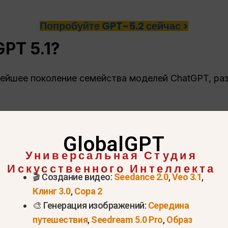
Попробуйте GPT-5.2 сейчас >
GPT
5.1?
вейшее поколение семейства моделей ChatGPT, ра
быстрый, разговорный, более человечный тон
олее глубокое мышление, лучшее понимание длинн
GlobalGPT
Универсальная Студия
Искусственного Интеллекта
ают:
🎬 Создание видео:
Seedance 2.0
,
Veo 3.1
,
Клинг 3.0
,
Сора 2
особность к разговору
🎨 Генерация изображений:
Середина
струкций
путешествия
,
Seedream 5.0 Pro
,
Образ