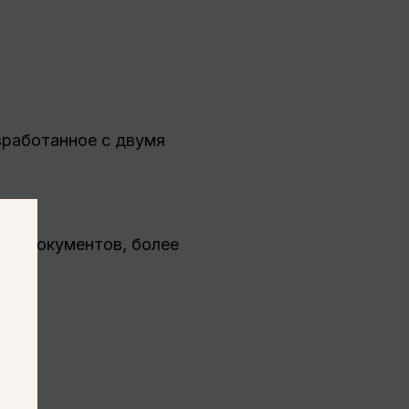
зработанное с двумя
ых документов, более