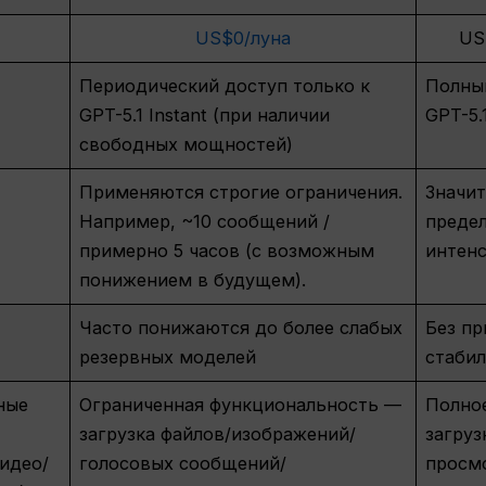
US$0/луна
US
Периодический доступ только к
Полный
GPT-5.1 Instant (при наличии
GPT-5.
свободных мощностей)
Применяются строгие ограничения.
Значит
Например, ~10 сообщений /
преде
примерно 5 часов (с возможным
интен
понижением в будущем).
Часто понижаются до более слабых
Без пр
резервных моделей
стаби
ные
Ограниченная функциональность —
Полное
загрузка файлов/изображений/
загруз
идео/
голосовых сообщений/
просм