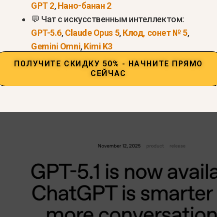
GPT 2
,
Нано-банан 2
а рассуждений
💬 Чат с искусственным интеллектом:
ль (формальный, дружеский, лаконичный и т. д.)
GPT-5.6
,
Claude Opus 5
,
Клод, сонет № 5
,
альные возможности (изображения, аудио, видео
Gemini Omni
,
Kimi K3
ПОЛУЧИТЕ СКИДКУ 50% - НАЧНИТЕ ПРЯМО
ли получают равный доступ
, поэтому сравнение 
СЕЙЧАС