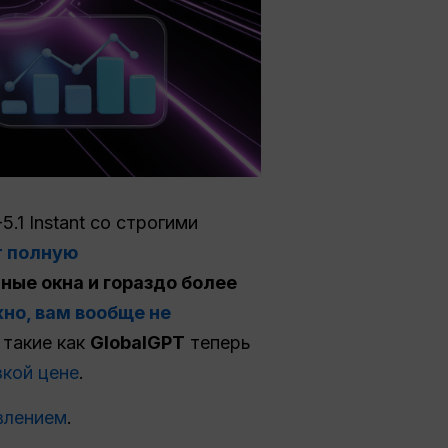
.1 Instant со строгими
т полную
ные окна и гораздо более
но, вам вообще не
такие как
GlobalGPT
теперь
зкой цене
.
влением
.