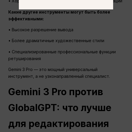
• Хорошо умеет смешивать поколения и модификации
Какие другие инструменты могут быть более
эффективными:
• Высокое разрешение вывода
• Более драматичные художественные стили
• Специализированные профессиональные функции
ретуширования
Gemini 3 Pro — это мощный универсальный
инструмент, а не узконаправленный специалист.
Gemini 3 Pro против
GlobalGPT: что лучше
для редактирования