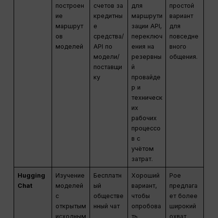
построен
счетов за
для
простой
ие
кредитны
маршрути
вариант
маршрут
е
зации API,
для
ов
средства/
переключ
повседне
моделей
API по
ения на
вного
модели/
резервны
общения.
поставщи
й
ку
провайде
р и
техническ
их
рабочих
процессо
в с
учётом
затрат.
Hugging
Изучение
Бесплатн
Хороший
Poe
Chat
моделей
ый
вариант,
предлага
с
обществе
чтобы
ет более
открытым
нный чат
опробова
широкий
исходным
ть
охват