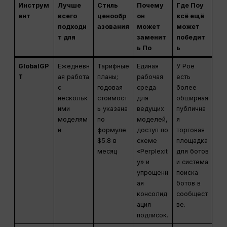
Инструм
Лучше
Стиль
Почему
Где Поу
ент
всего
ценообр
он
всё ещё
подходи
азования
может
может
т для
заменит
победит
ь По
ь
GlobalGP
Ежедневн
Тарифные
Единая
У Poe
T
ая работа
планы;
рабочая
есть
с
годовая
среда
более
нескольк
стоимост
для
обширная
ими
ь указана
ведущих
публична
моделям
по
моделей,
я
и
формуле
доступ по
торговая
$5.8 в
схеме
площадка
месяц
«Perplexit
для ботов
y» и
и система
упрощенн
поиска
ая
ботов в
консолид
сообщест
ация
ве.
подписок.