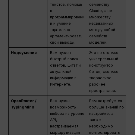
текстов, помощь
семейству
в
Claude, а не
программировани
множеству
и и умение
несвязанных
тщательно
между собой
аргументировать
семейств
свои выводы.
моделей.
Недоумение
Вам нужен
Это не столько
быстрый поиск
универсальный
ответов, цитат и
конструктор
актуальной
ботов, сколько
информации в
творческое
Интернете.
рабочее
пространство.
OpenRouter /
Вам нужна
Вам потребуется
TypingMind
возможность
больше знаний по
выбора на уровне
настройке, а
API,
также
настраиваемая
необходимо
маршрутизация
контролировать