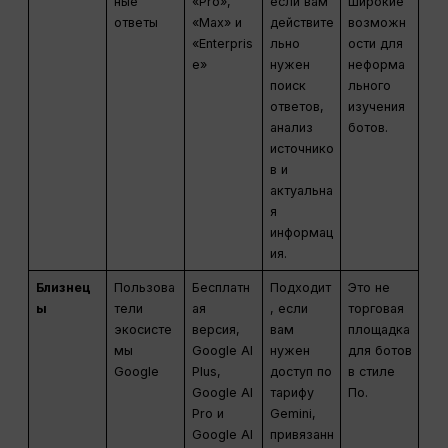
ные
«Pro»,
если вам
широкие
ответы
«Max» и
действите
возможн
«Enterpris
льно
ости для
e»
нужен
неформа
поиск
льного
ответов,
изучения
анализ
ботов.
источнико
в и
актуальна
я
информац
ия.
Близнец
Пользова
Бесплатн
Подходит
Это не
ы
тели
ая
, если
торговая
экосисте
версия,
вам
площадка
мы
Google AI
нужен
для ботов
Google
Plus,
доступ по
в стиле
Google AI
тарифу
По.
Pro и
Gemini,
Google AI
привязанн