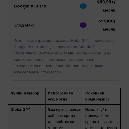
$99,99+/
Google AI Ultra
месяц
от $100/
Клод Макс
месяц
Источники: страница заказов GlobalGPT, подписки на
Google AI и страницы с ценами на Claude. В
справочном центре Poe указаны более низкие цены,
однако основная проблема при сравнении
заключается в накоплении баллов, а не только в
ежемесячной стоимости.
Лучший выбор
Используйте
Основной
его, когда
компромисс
GlobalGPT
Вам нужна единая
Используйте
рабочая среда
официальные
для работы со
приложения, если
многими
административны