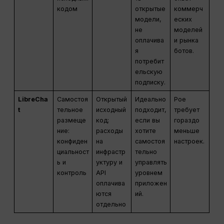
кодом
открытые
коммерч
модели,
еских
не
моделей
оплачива
и рынка
я
ботов.
потребит
ельскую
подписку.
LibreCha
Самостоя
Открытый
Идеально
Poe
t
тельное
исходный
подходит,
требует
размеще
код;
если вы
гораздо
ние:
расходы
хотите
меньше
конфиден
на
самостоя
настроек.
циальност
инфрастр
тельно
ь и
уктуру и
управлять
контроль
API
уровнем
оплачива
приложен
ются
ий.
отдельно