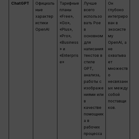
ChatGPT
Официаль
Тарифные
Лучше
Он
ные
планы
всего
глубоко
характер
«Free»,
использо
интегриро
истики
«Go»,
вать Poe
ван в
OpenAI
«Plus»,
в
экосисте
«Pro»,
основном
му
«Business
для
OpenAI, а
» и
написания
не
«Enterpris
текстов в
охватыва
e»
стиле
ет
GPT,
множеств
анализа,
о
работы с
несвязанн
изображе
ых между
ниями или
собой
в
поставщи
качестве
ков.
помощник
а в
рабочих
процесса