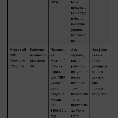
Ultra
ый к
продукта
м Google,
и более
высокие
уровни
использо
вания.
Microsoft
Рабочие
Подписка
Это
Неэффект
365
процессы
на
удобно,
ивен в
Premium
Microsoft
Microsoft
когда
качестве
/ Copilot
365
365; на
работы с
универса
странице
искусстве
льного
для США
нным
центра
указана
интеллек
для
цена
том
поиска
$19,99 в
выполняю
моделей.
месяц
тся в
или
программ
$199,99 в
ах Word,
год
Excel,