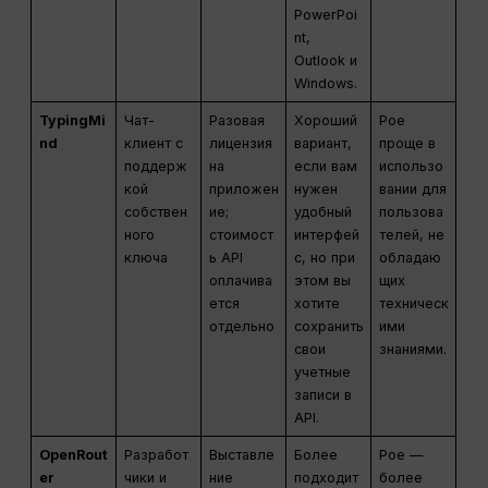
PowerPoi
nt,
Outlook и
Windows.
TypingMi
Чат-
Разовая
Хороший
Poe
nd
клиент с
лицензия
вариант,
проще в
поддерж
на
если вам
использо
кой
приложен
нужен
вании для
собствен
ие;
удобный
пользова
ного
стоимост
интерфей
телей, не
ключа
ь API
с, но при
обладаю
оплачива
этом вы
щих
ется
хотите
техническ
отдельно
сохранить
ими
свои
знаниями.
учетные
записи в
API.
OpenRout
Разработ
Выставле
Более
Poe —
er
чики и
ние
подходит
более