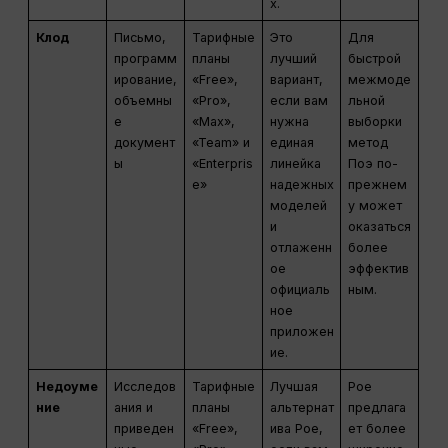
х.
Клод
Письмо,
Тарифные
Это
Для
программ
планы
лучший
быстрой
ирование,
«Free»,
вариант,
межмоде
объемны
«Pro»,
если вам
льной
е
«Max»,
нужна
выборки
документ
«Team» и
единая
метод
ы
«Enterpris
линейка
Поэ по-
e»
надежных
прежнем
моделей
у может
и
оказаться
отлаженн
более
ое
эффектив
официаль
ным.
ное
приложен
ие.
Недоуме
Исследов
Тарифные
Лучшая
Poe
ние
ания и
планы
альтернат
предлага
приведен
«Free»,
ива Poe,
ет более