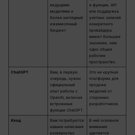
ведущими
е функции, API
моделями и
или поддержка
более наглядный
учетных записей
ежемесячный
конкретного
бюджет.
провайдера
имеют большее
значение, чем
одно общее
рабочее
пространство.
ChatGPT
Вам, в первую
Это не крупная
очередь, нужен
платформа для
официальный
продажи
опыт работы с
моделей от
OpenAI, включая
сторонних
встроенные
разработчиков.
функции ChatGPT.
Клод
Вам потребуются
В ней основное
навыки написания
внимание
развернутых
уделяется