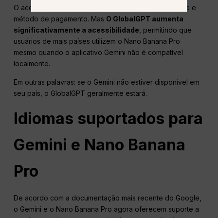
O acesso oficial ao Gemini é limitado por região, idade e
método de pagamento. Mas
O GlobalGPT aumenta
significativamente a acessibilidade
, permitindo que
usuários de mais países utilizem o Nano Banana Pro
mesmo quando o aplicativo Gemini não é compatível
localmente.
Em outras palavras: se o Gemini não estiver disponível em
seu país, o GlobalGPT geralmente estará.
Idiomas suportados para
Gemini e Nano Banana
Pro
De acordo com a documentação mais recente do Google,
o Gemini e o Nano Banana Pro agora oferecem suporte a