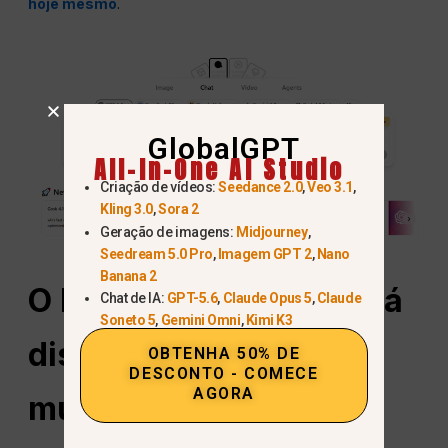
hoje mesmo
.
GlobalGPT
All-In-One AI Studio
Criação de vídeos:
Seedance 2.0
,
Veo 3.1
,
Kling 3.0
,
Sora 2
Geração de imagens:
Midjourney
,
Seedream 5.0 Pro
,
Imagem GPT 2
,
Nano
Banana 2
O Nano Banana Pro está
Chat de IA:
GPT-5.6
,
Claude Opus 5
,
Claude
Soneto 5
,
Gemini Omni
,
Kimi K3
disponível em todo o
OBTENHA 50% DE
DESCONTO - COMECE
AGORA
mundo?