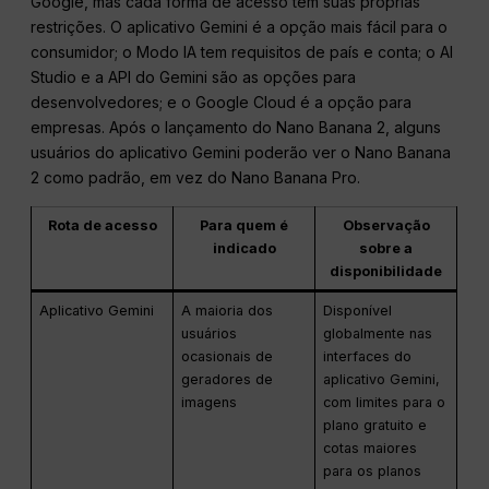
Google, mas cada forma de acesso tem suas próprias
restrições. O aplicativo Gemini é a opção mais fácil para o
consumidor; o Modo IA tem requisitos de país e conta; o AI
Studio e a API do Gemini são as opções para
desenvolvedores; e o Google Cloud é a opção para
empresas. Após o lançamento do Nano Banana 2, alguns
usuários do aplicativo Gemini poderão ver o Nano Banana
2 como padrão, em vez do Nano Banana Pro.
Rota de acesso
Para quem é
Observação
indicado
sobre a
disponibilidade
Aplicativo Gemini
A maioria dos
Disponível
usuários
globalmente nas
ocasionais de
interfaces do
geradores de
aplicativo Gemini,
imagens
com limites para o
plano gratuito e
cotas maiores
para os planos