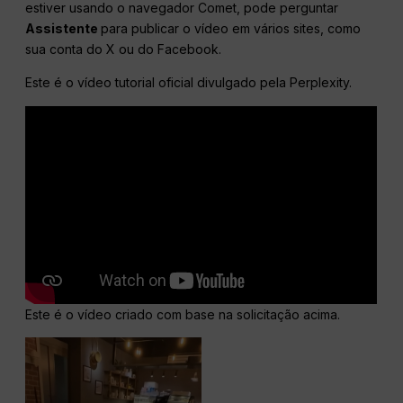
estiver usando o navegador Comet, pode perguntar
Assistente
para publicar o vídeo em vários sites, como
sua conta do X ou do Facebook.
Este é o vídeo tutorial oficial divulgado pela Perplexity.
Este é o vídeo criado com base na solicitação acima.