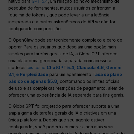
nativo para
GPT-5.4
, Em relação ao novo mecanismo de
pesquisa de ferramentas, muitos usuários enfrentam a
“queima de tokens”, que pode levar a uma latência
inesperada e a custos astronômicos de API se não for
configurado com precisão.
O OpenClaw pode ser tecnicamente complexo e caro de
operar. Para os usuários que desejam uma opção mais
simples para tarefas gerais de IA, a GlobalGPT oferece
uma plataforma gerenciada separada com acesso a
modelos
tais como
ChatGPT 5.4,
Cláusula 4.6,
Gemini
3.1,
e Perplexidade
para um apartamento
Taxa do plano
básico de apenas $5.8
,
contornando os limites oficiais
de uso e as complexas restrições de pagamento, além de
oferecer uma experiência de IA separada para fins gerais.
O GlobalGPT foi projetado para oferecer suporte a uma
ampla gama de tarefas gerais de IA e criativas em uma
única plataforma. Depois que seu agente estiver
configurado, você poderá aprimorar ainda mais seus
projetos com nosso conjunto de IA de vídeo e geração de