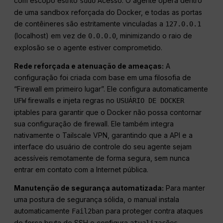
com escopo estrito
Acesso. O agente opera dentro
sudo
de uma sandbox reforçada do Docker, e todas as portas
de contêineres são estritamente vinculadas a
127.0.0.1
(localhost) em vez de
, minimizando o raio de
0.0.0.0
explosão se o agente estiver comprometido.
Rede reforçada e atenuação de ameaças:
A
configuração foi criada com base em uma filosofia de
“Firewall em primeiro lugar”. Ele configura automaticamente
firewalls e injeta regras no
UFW
USUÁRIO DE DOCKER
iptables para garantir que o Docker não possa contornar
sua configuração de firewall. Ele também integra
nativamente o Tailscale VPN, garantindo que a API e a
interface do usuário de controle do seu agente sejam
acessíveis remotamente de forma segura, sem nunca
entrar em contato com a Internet pública.
Manutenção de segurança automatizada:
Para manter
uma postura de segurança sólida, o manual instala
automaticamente
para proteger contra ataques
Fail2ban
de força bruta de SSH e configura