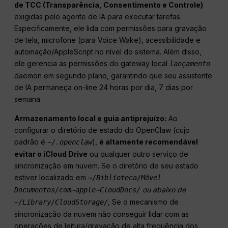
de TCC (Transparência, Consentimento e Controle)
exigidas pelo agente de IA para executar tarefas.
Especificamente, ele lida com permissões para gravação
de tela, microfone (para Voice Wake), acessibilidade e
automação/AppleScript no nível do sistema. Além disso,
ele gerencia as permissões do gateway local
lançamento
daemon em segundo plano, garantindo que seu assistente
de IA permaneça on-line 24 horas por dia, 7 dias por
semana.
Armazenamento local e guia antiprejuízo:
Ao
configurar o diretório de estado do OpenClaw (cujo
padrão é
),
é altamente recomendável
~/.openclaw
evitar o iCloud Drive
ou qualquer outro serviço de
sincronização em nuvem. Se o diretório de seu estado
estiver localizado em
~/Biblioteca/Móvel
ou abaixo de
Documentos/com~apple~CloudDocs/
, Se o mecanismo de
~/Library/CloudStorage/
sincronização da nuvem não conseguir lidar com as
operações de leitura/gravação de alta frequência dos