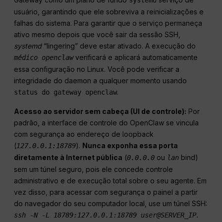
systemd
usuário, garantindo que ele sobreviva a reinicializações e
falhas do sistema. Para garantir que o serviço permaneça
ativo mesmo depois que você sair da sessão SSH,
systemd
“lingering” deve estar ativado. A execução do
verificará e aplicará automaticamente
médico openclaw
essa configuração no Linux. Você pode verificar a
integridade do daemon a qualquer momento usando
.
status do gateway openclaw
Acesso ao servidor sem cabeça (UI de controle):
Por
padrão, a interface de controle do OpenClaw se vincula
com segurança ao endereço de loopback
(
).
Nunca exponha essa porta
127.0.0.1:18789
diretamente à Internet pública
(
ou
bind)
0.0.0.0
lan
sem um túnel seguro, pois ele concede controle
administrativo e de execução total sobre o seu agente. Em
vez disso, para acessar com segurança o painel a partir
do navegador do seu computador local, use um túnel SSH:
.
ssh -N -L 18789:127.0.0.1:18789 user@SERVER_IP