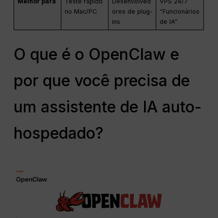
Melhor para
Teste rápido
Desenvolved
VPS 24/7
no Mac/PC
ores de plug-
“Funcionários
ins
de IA”
O que é o OpenClaw e
por que você precisa de
um assistente de IA auto-
hospedado?