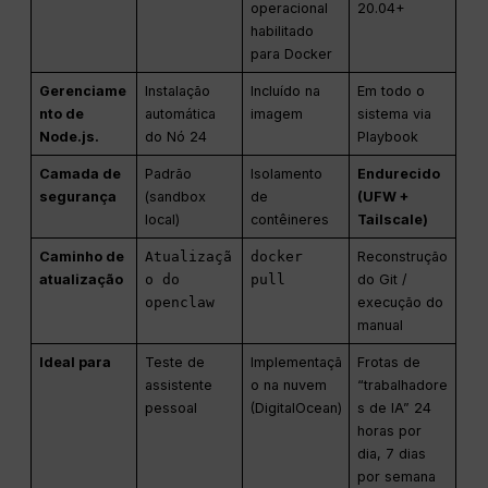
operacional
20.04+
habilitado
para Docker
Gerenciame
Instalação
Incluído na
Em todo o
nto de
automática
imagem
sistema via
Node.js.
do Nó 24
Playbook
Camada de
Padrão
Isolamento
Endurecido
segurança
(sandbox
de
(UFW +
local)
contêineres
Tailscale)
Caminho de
Atualizaçã
docker
Reconstrução
atualização
o do
pull
do Git /
openclaw
execução do
manual
Ideal para
Teste de
Implementaçã
Frotas de
assistente
o na nuvem
“trabalhadore
pessoal
(DigitalOcean)
s de IA” 24
horas por
dia, 7 dias
por semana