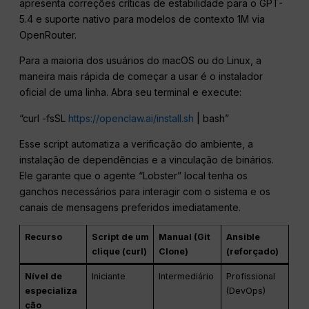
apresenta correções críticas de estabilidade para o GPT-
5.4 e suporte nativo para modelos de contexto 1M via
OpenRouter.
Para a maioria dos usuários do macOS ou do Linux, a
maneira mais rápida de começar a usar é o instalador
oficial de uma linha. Abra seu terminal e execute:
“curl -fsSL
https://openclaw.ai/install.sh
| bash”
Esse script automatiza a verificação do ambiente, a
instalação de dependências e a vinculação de binários.
Ele garante que o agente “Lobster” local tenha os
ganchos necessários para interagir com o sistema e os
canais de mensagens preferidos imediatamente.
Recurso
Script de um
Manual (Git
Ansible
clique (curl)
Clone)
(reforçado)
Nível de
Iniciante
Intermediário
Profissional
especializa
(DevOps)
ção