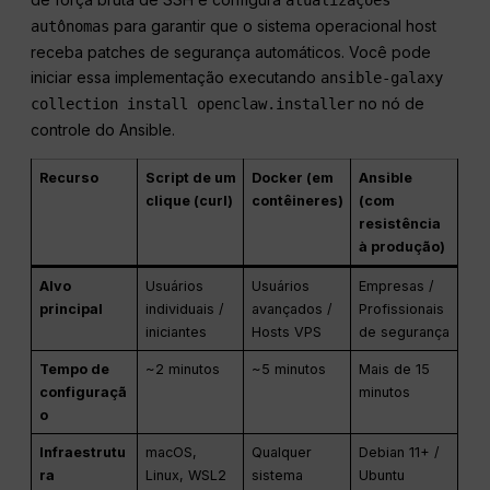
atualizações
para garantir que o sistema operacional host
autônomas
receba patches de segurança automáticos. Você pode
iniciar essa implementação executando
ansible-galaxy
no nó de
collection install openclaw.installer
controle do Ansible.
Recurso
Script de um
Docker (em
Ansible
clique (curl)
contêineres)
(com
resistência
à produção)
Alvo
Usuários
Usuários
Empresas /
principal
individuais /
avançados /
Profissionais
iniciantes
Hosts VPS
de segurança
Tempo de
~2 minutos
~5 minutos
Mais de 15
configuraçã
minutos
o
Infraestrutu
macOS,
Qualquer
Debian 11+ /
ra
Linux, WSL2
sistema
Ubuntu