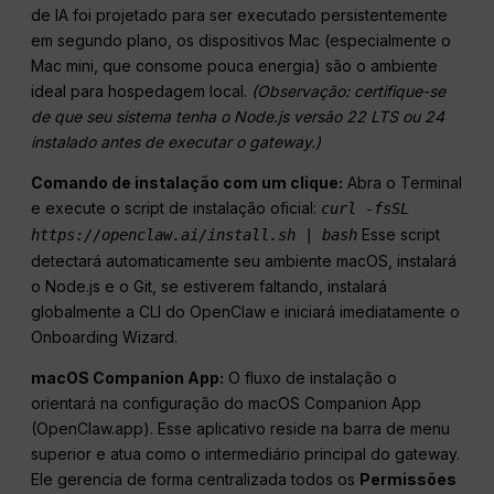
de IA foi projetado para ser executado persistentemente
em segundo plano, os dispositivos Mac (especialmente o
Mac mini, que consome pouca energia) são o ambiente
ideal para hospedagem local.
(Observação: certifique-se
de que seu sistema tenha o Node.js versão 22 LTS ou 24
instalado antes de executar o gateway
.)
Comando de instalação com um clique:
Abra o Terminal
e execute o script de instalação oficial:
curl -fsSL
Esse script
https://openclaw.ai/install.sh | bash
detectará automaticamente seu ambiente macOS, instalará
o Node.js e o Git, se estiverem faltando, instalará
globalmente a CLI do OpenClaw e iniciará imediatamente o
Onboarding Wizard.
macOS Companion App:
O fluxo de instalação o
orientará na configuração do macOS Companion App
(OpenClaw.app). Esse aplicativo reside na barra de menu
superior e atua como o intermediário principal do gateway.
Ele gerencia de forma centralizada todos os
Permissões