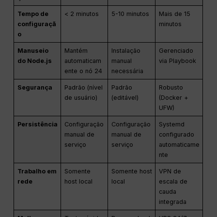
Tempo de
< 2 minutos
5-10 minutos
Mais de 15
configuraçã
minutos
o
Manuseio
Mantém
Instalação
Gerenciado
do Node.js
automaticam
manual
via Playbook
ente o nó 24
necessária
Segurança
Padrão (nível
Padrão
Robusto
de usuário)
(editável)
(Docker +
UFW)
Persistência
Configuração
Configuração
Systemd
manual de
manual de
configurado
serviço
serviço
automaticame
nte
Trabalho em
Somente
Somente host
VPN de
rede
host local
local
escala de
cauda
integrada