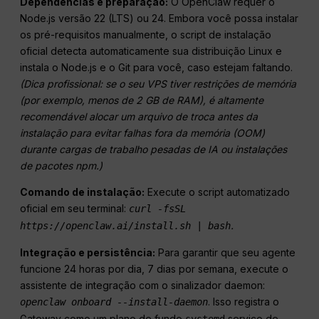
Dependências e preparação:
O OpenClaw requer o
Node.js versão 22 (LTS) ou 24. Embora você possa instalar
os pré-requisitos manualmente, o script de instalação
oficial detecta automaticamente sua distribuição Linux e
instala o Node.js e o Git para você, caso estejam faltando.
(Dica profissional: se o seu VPS tiver restrições de memória
(por exemplo, menos de 2 GB de RAM), é altamente
recomendável alocar um arquivo de troca antes da
instalação para evitar falhas fora da memória (OOM)
durante cargas de trabalho pesadas de IA ou instalações
de pacotes npm
.)
Comando de instalação:
Execute o script automatizado
oficial em seu terminal:
curl -fsSL
.
https://openclaw.ai/install.sh | bash
Integração e persistência:
Para garantir que seu agente
funcione 24 horas por dia, 7 dias por semana, execute o
assistente de integração com o sinalizador daemon:
. Isso registra o
openclaw onboard --install-daemon
Gateway como um plano de fundo
serviço de