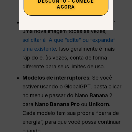
DESCONTO - COMECE
ficar abaixo dos limites de alta carga
AGORA
durante as horas de trabalho.
A técnica de tela
: Em vez de solicitar
uma nova imagem todas as vezes,
solicitar à IA que “edite” ou “expanda”
uma existente
. Isso geralmente é mais
rápido e, às vezes, conta de forma
diferente para seus limites de uso.
Modelos de interruptores
: Se você
estiver usando o GlobalGPT, basta clicar
no menu e passar do Nano Banana 2
para
Nano Banana Pro
ou
Unikorn
.
Cada modelo tem sua própria “barra de
energia”, para que você possa continuar
criando.