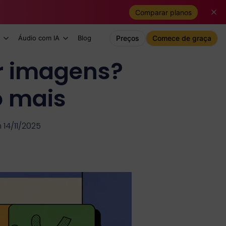
Comparar planos
Áudio com IA
Blog
Preços
Comece de graça
r imagens?
o mais
 14/11/2025