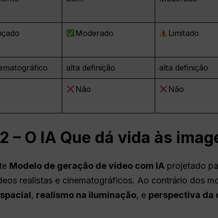
nçado
Moderado
Limitado
ematográfico
alta definição
alta definição
Não
Não
2 – O
IA
Que dá vida às imag
nte
Modelo de geração de vídeo com IA
projetado pa
eos realistas e cinematográficos. Ao contrário dos mo
spacial
,
realismo na iluminação
, e
perspectiva da