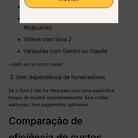
Scripts com GPT-5.2
Imagens com modelos de nível
Midjourney
Vídeos com Sora 2
Variações com Gemini ou Claude
—tudo em um único painel.
Sem dependência de fornecedores
Se o Sora 2 não for ideal para uma cena específica,
troque de modelo instantaneamente. Sem contas
adicionais. Sem pagamentos adicionais.
Comparação de
eficiência de custos