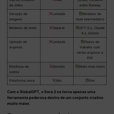
de vídeo
estilo Runway
Geração de
Limitado
Modelos de
imagens
nível intermediário
Modelos de texto
Separar
GPT-5.x, Claude
4.x, Gemini
Uploads de
Limitado
Fluxos de
arquivos
trabalho com
vários arquivos e
PDF
Eficiência de
Elevado
Muito mais baixo
custos
Plataforma única
Não
Sim
Com o GlobalGPT, o Sora 2 se torna apenas uma
ferramenta poderosa dentro de um conjunto criativo
muito maior.