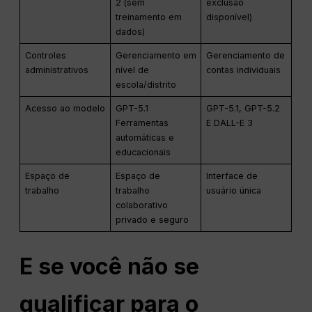
2 (sem
exclusão
treinamento em
disponível)
dados)
Controles
Gerenciamento em
Gerenciamento de
administrativos
nível de
contas individuais
escola/distrito
Acesso ao modelo
GPT-5.1
GPT-5.1, GPT-5.2
Ferramentas
E DALL-E 3
automáticas e
educacionais
Espaço de
Espaço de
Interface de
trabalho
trabalho
usuário única
colaborativo
privado e seguro
E se você não se
qualificar para o