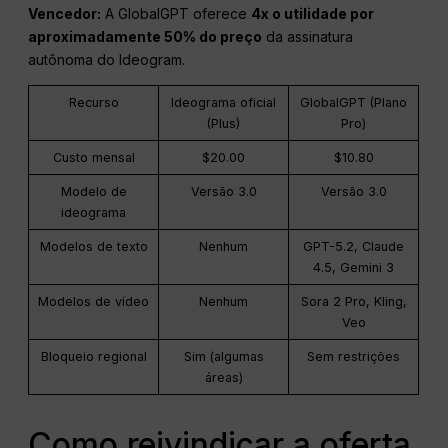
Vencedor:
A GlobalGPT oferece
4x
o
utilidade por
aproximadamente 50% do preço
da assinatura
autônoma do Ideogram.
Recurso
Ideograma oficial
GlobalGPT (Plano
(Plus)
Pro)
Custo mensal
$20.00
$10.80
Modelo de
Versão 3.0
Versão 3.0
ideograma
Modelos de texto
Nenhum
GPT-5.2, Claude
4.5, Gemini 3
Modelos de vídeo
Nenhum
Sora 2 Pro, Kling,
Veo
Bloqueio regional
Sim (algumas
Sem restrições
áreas)
Como reivindicar a oferta