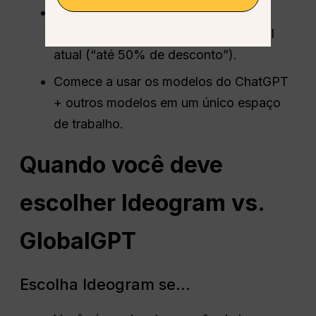
A promoção deve ser aplicada como
parte da mensagem da oferta sazonal
atual (“até 50% de desconto”).
Comece a usar os modelos do ChatGPT
+ outros modelos em um único espaço
de trabalho.
Quando você deve
escolher Ideogram vs.
GlobalGPT
Escolha Ideogram se...