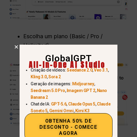
Escolha um plano (Basic / Pro /
Unlimited).
GlobalGPT
All-In-One AI Studio
Criação de vídeos:
Seedance 2.0
,
Veo 3.1
,
Kling 3.0
,
Sora 2
Geração de imagens:
Midjourney
,
Seedream 5.0 Pro
,
Imagem GPT 2
,
Nano
Banana 2
Chat de IA:
GPT-5.6
,
Claude Opus 5
,
Claude
Soneto 5
,
Gemini Omni
,
Kimi K3
OBTENHA 50% DE
DESCONTO - COMECE
AGORA