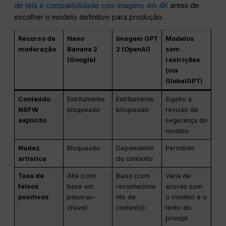
de tela e compatibilidade com imagens em 4K
antes de
escolher o modelo definitivo para produção.
Recurso de
Nano
Imagem GPT
Modelos
moderação
Banana 2
2 (OpenAI)
sem
(Google)
restrições
(via
GlobalGPT)
Conteúdo
Estritamente
Estritamente
Sujeito à
NSFW
bloqueado
bloqueado
revisão de
explícito
segurança do
modelo
Nudez
Bloqueado
Dependente
Permitido
artística
do contexto
Taxa de
Alta (com
Baixo (com
Varia de
falsos
base em
reconhecime
acordo com
positivos
palavras-
nto de
o modelo e o
chave)
contexto)
texto do
prompt