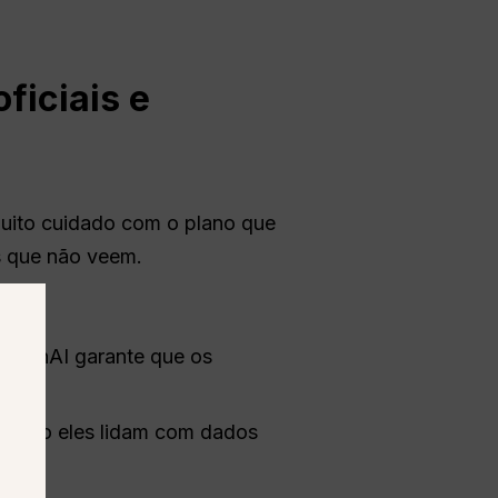
oficiais e
 muito cuidado com o plano que
s que não veem.
 OpenAI garante que os
. Como eles lidam com dados