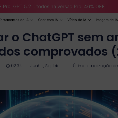
3 Pro, GPT 5.2... todos na versão Pro. 46% OFF
Ferramentas de IA
Chat com IA
Vídeo de IA
Imagem de IA
r o ChatGPT sem an
dos comprovados (
02:34
Junho, Sophie
Última atualização e