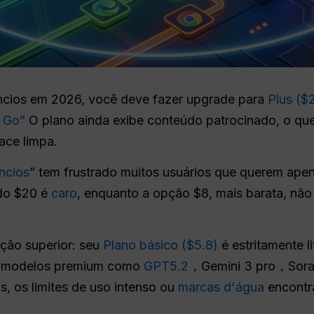
cios em 2026, você deve fazer upgrade para
Plus ($
 Go”
O plano ainda exibe conteúdo patrocinado, o que
ace limpa.
ncios
” tem frustrado muitos usuários que querem ap
do $20 é
caro
, enquanto a opção $8, mais barata, nã
ção superior: seu
Plano básico ($5.8)
é estritamente l
 modelos premium como
GPT5.2
，Gemini 3 pro，Sora 
s, os limites de uso intenso ou
marcas d'água
encontra