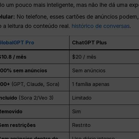
lo um pouco mais inteligente, mas não lhe dá uma exp
lular:
No telefone, esses cartões de anúncios podem,
do a leitura do conteúdo real.
histórico de conversas
.
GlobalGPT Pro
ChatGPT Plus
$10.8 / mês
$20 / mês
100% sem anúncios
Sem anúncios
100+
(GPT, Claude, Sora)
1 família apenas
Incluído
(Sora 2/Veo 3)
Limitado
Removido
Sim
Sem restrições
Restrito
Sem anúncios dentro do
Uso diário intenso