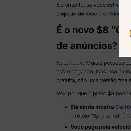
No entanto, se você estiver n
a opção do meio - o
Plano $8
É o novo $8 “
Ch
de anúncios?
Não, não é. Muitas pessoas 
estão pagando, mas isso é um 
gratuita, não uma versão “mais
Veja por que o plano $8 pode s
Ele ainda mostra
Cartõ
o rótulo “Sponsored” (Pa
Você paga pela velocid